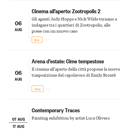
Cinema all’aperto: Zootropolis 2
Gli agenti Judy Hopps e Nick Wilde tornano a
06
indagare tra i quartieri di Zootropolis, alle
AUG
prese con un nuovo caso
Bra
Arena d’estate: Cime tempestose
Il cinema all'aperto della città propone la nuova
06
trasposizione del capolavoro di Emily Brontë
AUG
Alba
Contemporary Traces
Painting exhibition by artist Luca Olivero
07 AUG
17 AUG