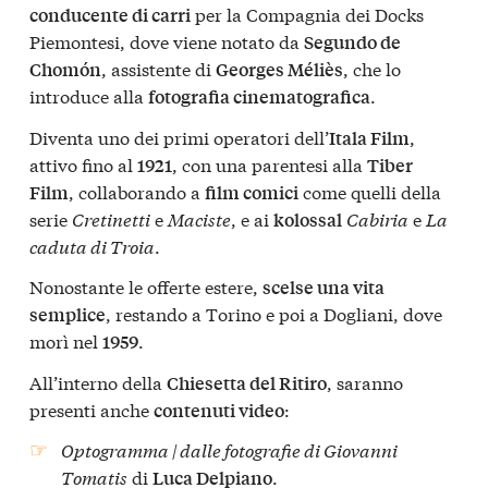
per la Compagnia dei Docks
conducente di carri
Piemontesi, dove viene notato da
Segundo de
, assistente di
, che lo
Chomón
Georges Méliès
introduce alla
.
fotografia cinematografica
Diventa uno dei primi operatori dell’
,
Itala Film
attivo fino al
, con una parentesi alla
1921
Tiber
, collaborando a
come quelli della
Film
film comici
serie
Cretinetti
e
Maciste
, e ai
Cabiria
e
La
kolossal
caduta di Troia
.
Nonostante le offerte estere,
scelse una vita
, restando a Torino e poi a Dogliani, dove
semplice
morì nel
.
1959
All’interno della
, saranno
Chiesetta del Ritiro
presenti anche
:
contenuti video
Optogramma | dalle fotografie di Giovanni
Tomatis
di
.
Luca Delpiano