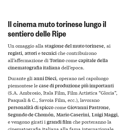
Il cinema muto torinese lungo il
sentiero delle Ripe
Un omaggio alla
, ai
stagione del muto torinese
,
e
che contribuirono
registi
attori
tecnici
all’affermazione di
come
Torino
capitale della
dell’epoca.
cinematografia italiana
Durante gli
, operano nel capoluogo
anni Dieci
piemontese le
case di produzione più importanti
(S.A. Ambrosio, Itala Film, Film Artistica “Gloria”,
Pasquali & C., Savoia Film, ecc.), lavorano
come
,
personalità di spicco
Giovanni Pastrone
,
,
,
Segundo de Chomón
Mario Caserini
Luigi Maggi
e vengono girati i
che porteranno la
grandi film
cinematografia italiana alla fama internazionale.