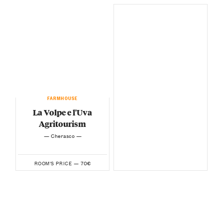
FARMHOUSE
La Volpe e l'Uva
Agritourism
— Cherasco —
70€
ROOM'S PRICE —