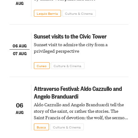
AUG
Lequio Berria
Culture & Cinema
Sunset visits to the Civic Tower
Sunset visit to admire the city from a
06 AUG
privileged perspective
07 AUG
Cuneo
Culture & Cinema
Attraverso Festival: Aldo Cazzullo and
Angelo Branduardi
06
Aldo Cazzullo and Angelo Branduardi tell the
story of the saint, or rather the stories. The
AUG
Saint Francis of devotion: the wolf, the sermon
to the birds, the stigmata
Busca
Culture & Cinema