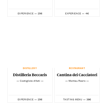
25€
4€
EXPERIENCE —
EXPERIENCE —
DISTILLERY
RESTAURANT
Distilleria Beccaris
Cantina dei Cacciatori
— Costigliole d'Asti —
— Monteu Roero —
25€
38€
EXPERIENCE —
TASTING MENU —