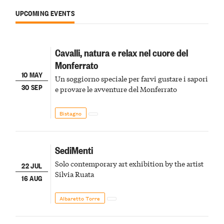
UPCOMING EVENTS
Cavalli, natura e relax nel cuore del
Monferrato
10 MAY
Un soggiorno speciale per farvi gustare i sapori
30 SEP
e provare le avventure del Monferrato
Bistagno
SediMenti
Solo contemporary art exhibition by the artist
22 JUL
Silvia Ruata
16 AUG
Albaretto Torre