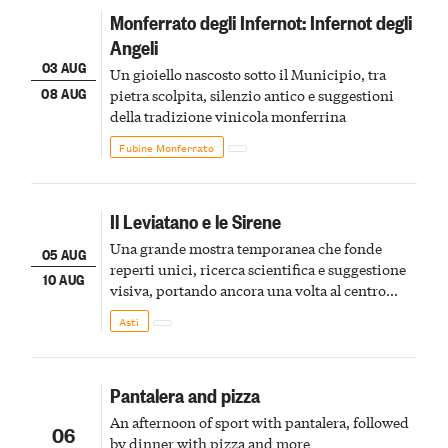
Monferrato degli Infernot: Infernot degli
Angeli
03 AUG
Un gioiello nascosto sotto il Municipio, tra
08 AUG
pietra scolpita, silenzio antico e suggestioni
della tradizione vinicola monferrina
Fubine Monferrato
Il Leviatano e le Sirene
Una grande mostra temporanea che fonde
05 AUG
reperti unici, ricerca scientifica e suggestione
10 AUG
visiva, portando ancora una volta al centro
della scena le meraviglie del passato astigiano
Asti
Pantalera and pizza
An afternoon of sport with pantalera, followed
06
by dinner with pizza and more