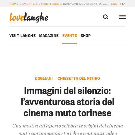
HOME
»
EVENTS
»
EXHIBITIONS
»
IMMAGINI DEL SILENZIO: L’AVVENTUROSA STORIA DEL CINEMA MUTO TORINESE
ENG
ITA
love
langhe
VISIT LANGHE
MAGAZINE
EVENTS
SHOP
DOGLIANI — CHIESETTA DEL RITIRO
Immagini del silenzio:
l’avventurosa storia del
cinema muto torinese
Una mostra all’aperto celebra le origini del cinema
muto con immagini storiche e contenuti video