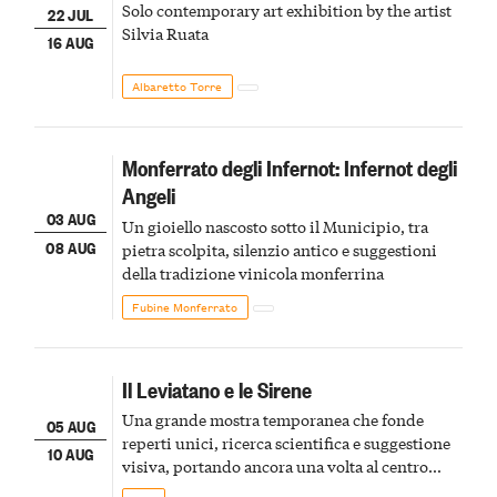
Solo contemporary art exhibition by the artist
22 JUL
Silvia Ruata
16 AUG
Albaretto Torre
Monferrato degli Infernot: Infernot degli
Angeli
03 AUG
Un gioiello nascosto sotto il Municipio, tra
08 AUG
pietra scolpita, silenzio antico e suggestioni
della tradizione vinicola monferrina
Fubine Monferrato
Il Leviatano e le Sirene
Una grande mostra temporanea che fonde
05 AUG
reperti unici, ricerca scientifica e suggestione
10 AUG
visiva, portando ancora una volta al centro
della scena le meraviglie del passato astigiano