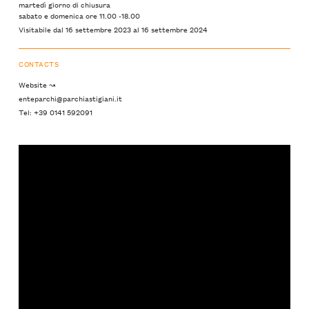
martedì giorno di chiusura
sabato e domenica ore 11.00 -18.00
Visitabile dal 16 settembre 2023 al 16 settembre 2024
CONTACTS
Website ↝
enteparchi@parchiastigiani.it
Tel: +39 0141 592091