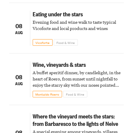
Eating under the stars
Evening food and wine walk to taste typical
08
Vicoforte and local products and wines
AUG
Vicoforte
Food & Wine
Wine, vineyards & stars
A buffet aperitif dinner, by candlelight, in the
08
heart of Roero, from sunset until nightfall to
AUG
enjoy the starry sky with our noses pointed
upward
Montaldo Roero
Food & Wine
Where the vineyard meets the stars:
from Barbaresco to the lights of Neive
08
A special evening among vineyards, villages