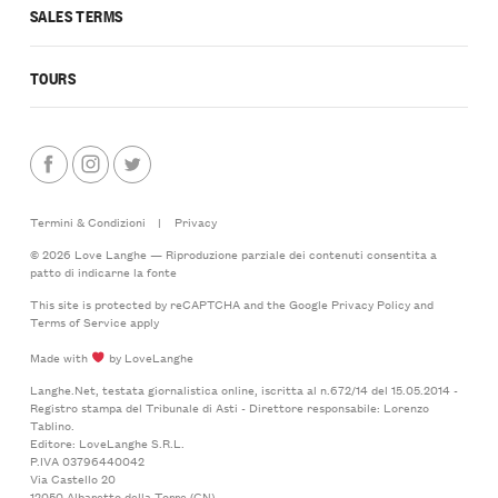
SALES TERMS
TOURS
Termini & Condizioni
|
Privacy
© 2026 Love Langhe — Riproduzione parziale dei contenuti consentita a
patto di indicarne la fonte
This site is protected by reCAPTCHA and the Google
Privacy Policy
and
Terms of Service
apply
Made with
by LoveLanghe
Langhe.Net, testata giornalistica online, iscritta al n.672/14 del 15.05.2014 -
Registro stampa del Tribunale di Asti - Direttore responsabile: Lorenzo
Tablino.
Editore: LoveLanghe S.R.L.
P.IVA 03796440042
Via Castello 20
12050 Albaretto della Torre (CN)