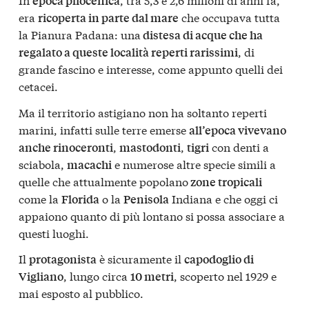
epoca pliocenica
era
che occupava tutta
ricoperta in parte dal mare
la Pianura Padana: una
distesa di acque che ha
, di
regalato a queste località reperti rarissimi
grande fascino e interesse, come appunto quelli dei
cetacei.
Ma il territorio astigiano non ha soltanto reperti
marini, infatti sulle terre emerse
all’epoca vivevano
,
,
con denti a
anche rinoceronti
mastodonti
tigri
sciabola,
e numerose altre specie simili a
macachi
quelle che attualmente popolano
zone tropicali
come la
o la
Indiana e che oggi ci
Florida
Penisola
appaiono quanto di più lontano si possa associare a
questi luoghi.
Il
è sicuramente il
protagonista
capodoglio di
, lungo circa
, scoperto nel 1929 e
Vigliano
10 metri
mai esposto al pubblico.