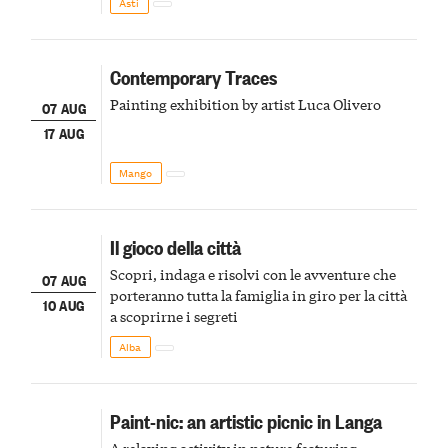
Asti
Contemporary Traces
Painting exhibition by artist Luca Olivero
07 AUG
17 AUG
Mango
Il gioco della città
Scopri, indaga e risolvi con le avventure che
07 AUG
porteranno tutta la famiglia in giro per la città
10 AUG
a scoprirne i segreti
Alba
Paint-nic: an artistic picnic in Langa
A relaxing activity in nature featuring