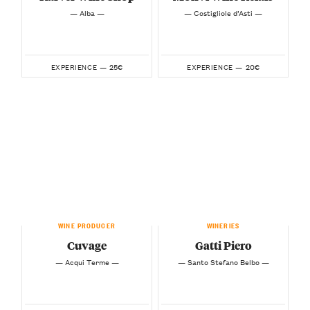
— Alba —
— Costigliole d’Asti —
25€
20€
EXPERIENCE —
EXPERIENCE —
WINE PRODUCER
WINERIES
Cuvage
Gatti Piero
— Acqui Terme —
— Santo Stefano Belbo —