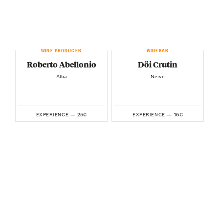
WINE PRODUCER
WINEBAR
Roberto Abellonio
Döi Crutin
— Alba —
— Neive —
25€
16€
EXPERIENCE —
EXPERIENCE —