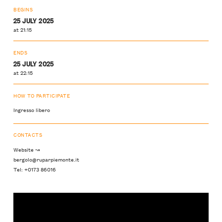
BEGINS
25 JULY 2025
at 21:15
ENDS
25 JULY 2025
at 22:15
HOW TO PARTICIPATE
Ingresso libero
CONTACTS
Website ↝
bergolo@ruparpiemonte.it
Tel: +0173 86016