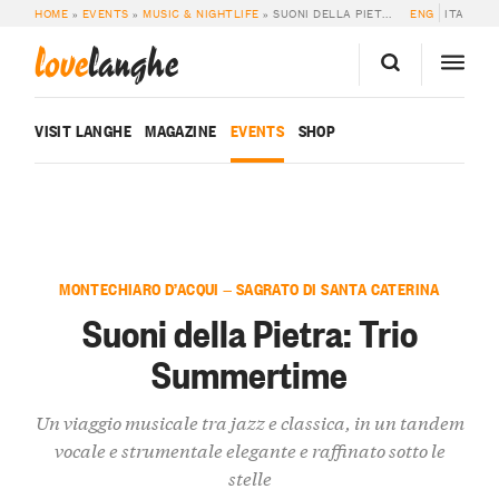
HOME
»
EVENTS
»
MUSIC & NIGHTLIFE
»
SUONI DELLA PIETRA: TRIO SUMMERTIME
ENG
ITA
love
langhe
VISIT LANGHE
MAGAZINE
EVENTS
SHOP
MONTECHIARO D’ACQUI — SAGRATO DI SANTA CATERINA
Suoni della Pietra: Trio
Summertime
Un viaggio musicale tra jazz e classica, in un tandem
vocale e strumentale elegante e raffinato sotto le
stelle