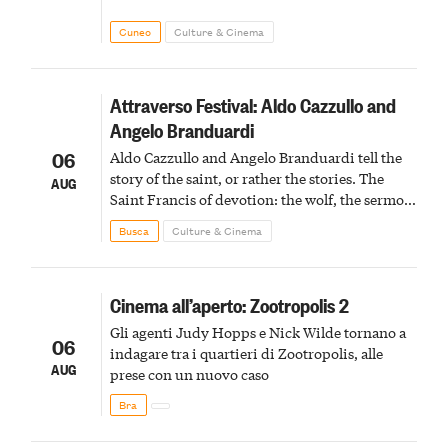
Cuneo
Culture & Cinema
Attraverso Festival: Aldo Cazzullo and
Angelo Branduardi
06
Aldo Cazzullo and Angelo Branduardi tell the
story of the saint, or rather the stories. The
AUG
Saint Francis of devotion: the wolf, the sermon
to the birds, the stigmata
Busca
Culture & Cinema
Cinema all’aperto: Zootropolis 2
Gli agenti Judy Hopps e Nick Wilde tornano a
06
indagare tra i quartieri di Zootropolis, alle
AUG
prese con un nuovo caso
Bra