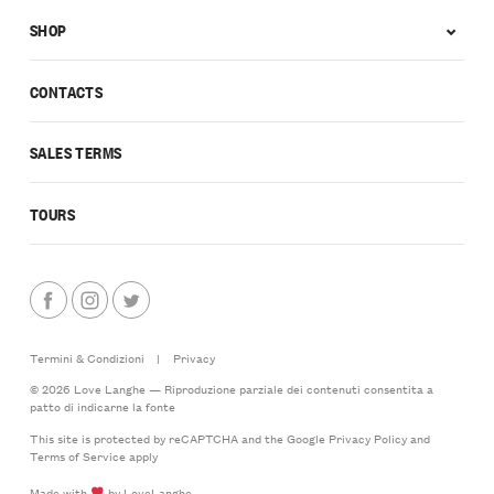
SHOP
CONTACTS
SALES TERMS
TOURS
Termini & Condizioni
|
Privacy
© 2026 Love Langhe — Riproduzione parziale dei contenuti consentita a
patto di indicarne la fonte
This site is protected by reCAPTCHA and the Google
Privacy Policy
and
Terms of Service
apply
Made with
by LoveLanghe