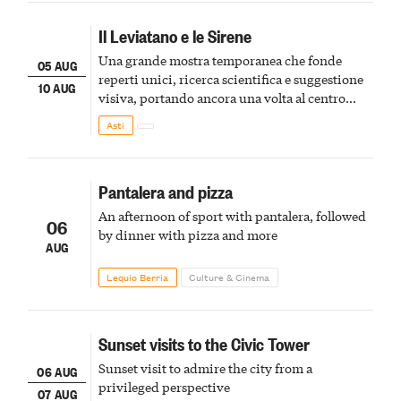
Il Leviatano e le Sirene
Una grande mostra temporanea che fonde
05 AUG
reperti unici, ricerca scientifica e suggestione
10 AUG
visiva, portando ancora una volta al centro
della scena le meraviglie del passato astigiano
Asti
Pantalera and pizza
An afternoon of sport with pantalera, followed
06
by dinner with pizza and more
AUG
Lequio Berria
Culture & Cinema
Sunset visits to the Civic Tower
Sunset visit to admire the city from a
06 AUG
privileged perspective
07 AUG