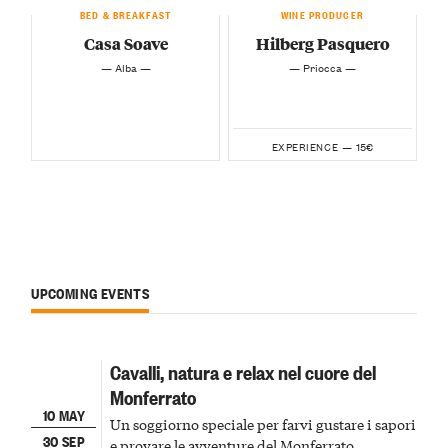
BED & BREAKFAST
WINE PRODUCER
Casa Soave
Hilberg Pasquero
— Alba —
— Priocca —
15€
EXPERIENCE —
UPCOMING EVENTS
Cavalli, natura e relax nel cuore del
Monferrato
10 MAY
Un soggiorno speciale per farvi gustare i sapori
30 SEP
e provare le avventure del Monferrato