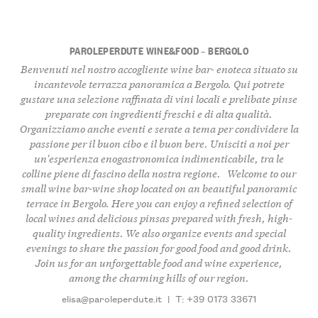
PAROLEPERDUTE WINE&FOOD – BERGOLO
Benvenuti nel nostro accogliente wine bar- enoteca situato su
incantevole terrazza panoramica a Bergolo. Qui potrete
gustare una selezione raffinata di vini locali e prelibate pinse
preparate con ingredienti freschi e di alta qualità.
Organizziamo anche eventi e serate a tema per condividere la
passione per il buon cibo e il buon bere. Unisciti a noi per
un'esperienza enogastronomica indimenticabile, tra le
colline piene di fascino della nostra regione. Welcome to our
small wine bar-wine shop located on an beautiful panoramic
terrace in Bergolo. Here you can enjoy a refined selection of
local wines and delicious pinsas prepared with fresh, high-
quality ingredients. We also organize events and special
evenings to share the passion for good food and good drink.
Join us for an unforgettable food and wine experience,
among the charming hills of our region.
elisa@paroleperdute.it
|
T: +39 0173 33671