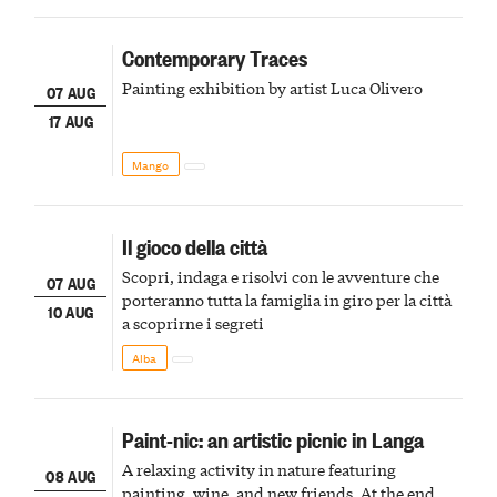
Contemporary Traces
Painting exhibition by artist Luca Olivero
07 AUG
17 AUG
Mango
Il gioco della città
Scopri, indaga e risolvi con le avventure che
07 AUG
porteranno tutta la famiglia in giro per la città
10 AUG
a scoprirne i segreti
Alba
Paint-nic: an artistic picnic in Langa
A relaxing activity in nature featuring
08 AUG
painting, wine, and new friends. At the end,