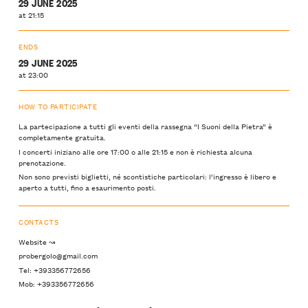
29 JUNE 2025
at 21:15
ENDS
29 JUNE 2025
at 23:00
HOW TO PARTICIPATE
La partecipazione a tutti gli eventi della rassegna “I Suoni della Pietra” è
completamente gratuita.
I concerti iniziano alle ore 17:00 o alle 21:15 e non è richiesta alcuna
prenotazione.
Non sono previsti biglietti, né scontistiche particolari: l’ingresso è libero e
aperto a tutti, fino a esaurimento posti.
CONTACTS
Website ↝
probergolo@gmail.com
Tel: +393356772656
Mob: +393356772656