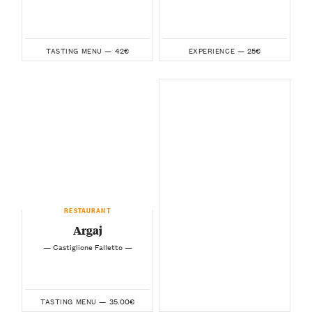
42€
25€
TASTING MENU —
EXPERIENCE —
RESTAURANT
Argaj
— Castiglione Falletto —
35.00€
TASTING MENU —