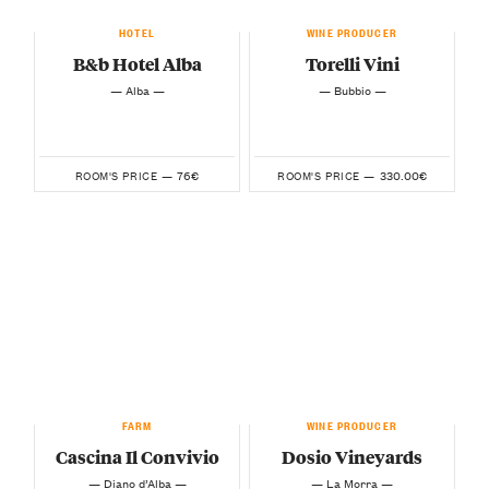
HOTEL
WINE PRODUCER
B&b Hotel Alba
Torelli Vini
— Alba —
— Bubbio —
76€
330.00€
ROOM'S PRICE —
ROOM'S PRICE —
FARM
WINE PRODUCER
Cascina Il Convivio
Dosio Vineyards
— Diano d’Alba —
— La Morra —