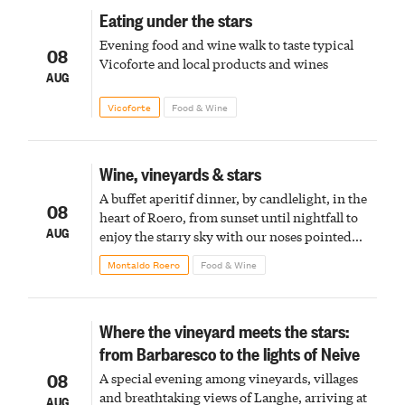
Eating under the stars
Evening food and wine walk to taste typical
08
Vicoforte and local products and wines
AUG
Vicoforte
Food & Wine
Wine, vineyards & stars
A buffet aperitif dinner, by candlelight, in the
08
heart of Roero, from sunset until nightfall to
AUG
enjoy the starry sky with our noses pointed
upward
Montaldo Roero
Food & Wine
Where the vineyard meets the stars:
from Barbaresco to the lights of Neive
08
A special evening among vineyards, villages
and breathtaking views of Langhe, arriving at
AUG