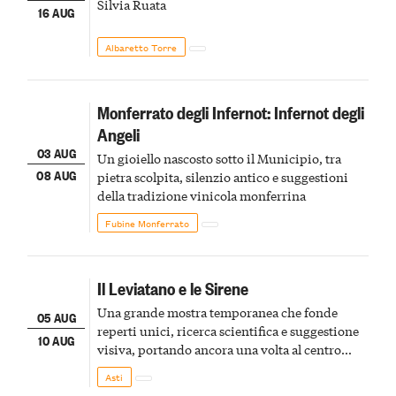
Silvia Ruata
16 AUG
Albaretto Torre
Monferrato degli Infernot: Infernot degli
Angeli
03 AUG
Un gioiello nascosto sotto il Municipio, tra
08 AUG
pietra scolpita, silenzio antico e suggestioni
della tradizione vinicola monferrina
Fubine Monferrato
Il Leviatano e le Sirene
Una grande mostra temporanea che fonde
05 AUG
reperti unici, ricerca scientifica e suggestione
10 AUG
visiva, portando ancora una volta al centro
della scena le meraviglie del passato astigiano
Asti