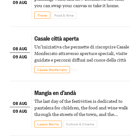
09 AUG
you can swap your canvas or take it home.
Treiso
Food & Wine
Casale città aperta
Un’iniziativa che permette di riscoprire Casale
08 AUG
Monferrato attraverso aperture speciali, visite
09 AUG
guidate e percorsi diffusi nel cuore della città
Casale Monferrato
Mangia en d’andà
The last day of the festivities is dedicated to
08 AUG
pantalera for children, the food and wine walk
09 AUG
through the streets of the town, and the
fireworks finale
Lequio Berria
Culture & Cinema