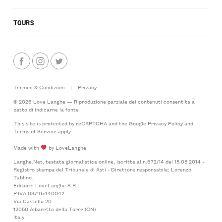
TOURS
Termini & Condizioni
|
Privacy
© 2026 Love Langhe — Riproduzione parziale dei contenuti consentita a
patto di indicarne la fonte
This site is protected by reCAPTCHA and the Google
Privacy Policy
and
Terms of Service
apply
Made with
by LoveLanghe
Langhe.Net, testata giornalistica online, iscritta al n.672/14 del 15.05.2014 -
Registro stampa del Tribunale di Asti - Direttore responsabile: Lorenzo
Tablino.
Editore: LoveLanghe S.R.L.
P.IVA 03796440042
Via Castello 20
12050 Albaretto della Torre (CN)
Italy