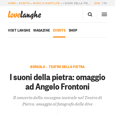
HOME
»
EVENTS
»
MUSIC & NIGHTLIFE
»
I SUONI DELLA PIETRA: OMAGGIO AD ANGELO FRONTONI
ENG
ITA
love
langhe
VISIT LANGHE
MAGAZINE
EVENTS
SHOP
BERGOLO — TEATRO DELLA PIETRA
I suoni della pietra: omaggio
ad Angelo Frontoni
Il concerto della rassegna teatrale nel Teatro di
Pietra: omaggio al fotografo delle dive