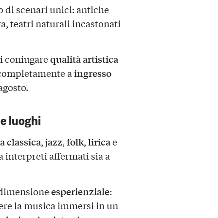
 di scenari unici: antiche
a, teatri naturali incastonati
qualità artistica
 di coniugare
ingresso
o completamente a
 agosto.
e luoghi
 classica
jazz
folk
lirica
,
,
,
e
a interpreti affermati sia a
esperienziale
a dimensione
:
ivere la musica immersi in un