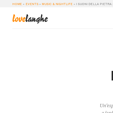
HOME
»
EVENTS
»
MUSIC & NIGHTLIFE
»
I SUONI DELLA PIETRA
love
langhe
Un’esp
e isp