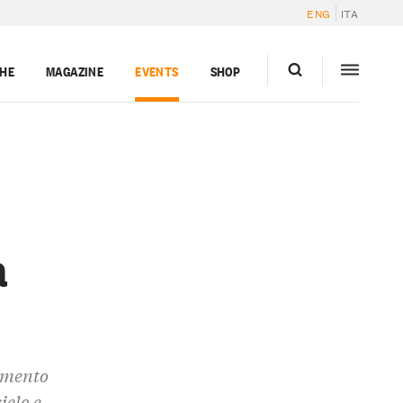
ENG
ITA
GHE
MAGAZINE
EVENTS
SHOP
a
rumento
ielo e