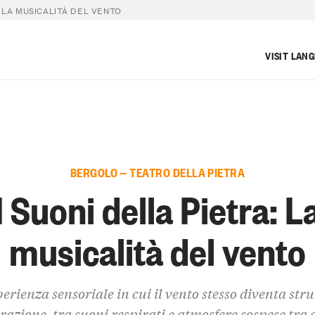
: LA MUSICALITÀ DEL VENTO
VISIT LAN
BERGOLO — TEATRO DELLA PIETRA
I Suoni della Pietra: L
musicalità del vento
erienza sensoriale in cui il vento stesso diventa st
irazione, tra suoni respirati e atmosfere sospese tra c