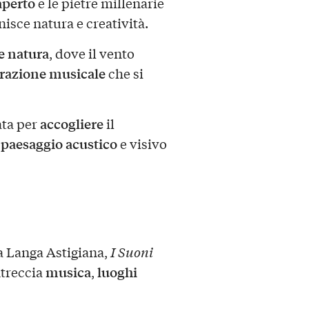
aperto
e le pietre millenarie
isce natura e creatività.
e natura
, dove il vento
razione musicale
che si
accogliere
ata per
il
paesaggio acustico
l
e visivo
la Langa Astigiana,
I Suoni
musica
luoghi
ntreccia
,