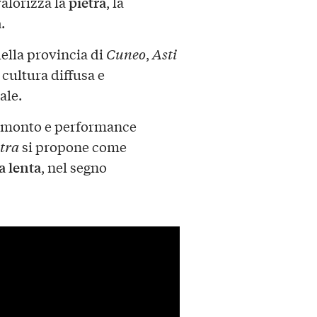
pietra
valorizza la
, la
a
.
ella provincia di
Cuneo
,
Asti
cultura diffusa e
ale.
tramonto e performance
etra
si propone come
a lenta
, nel segno