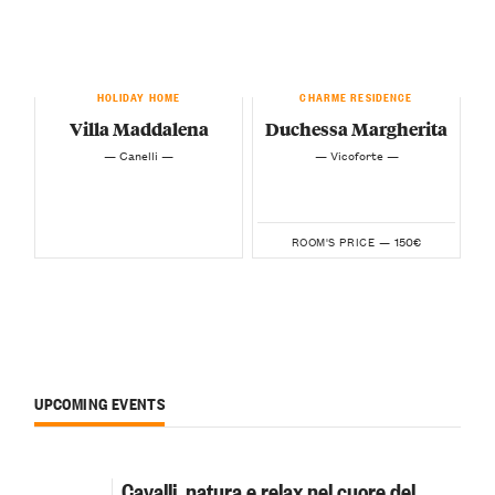
HOLIDAY HOME
CHARME RESIDENCE
Villa Maddalena
Duchessa Margherita
— Canelli —
— Vicoforte —
150€
ROOM'S PRICE —
UPCOMING EVENTS
Cavalli, natura e relax nel cuore del