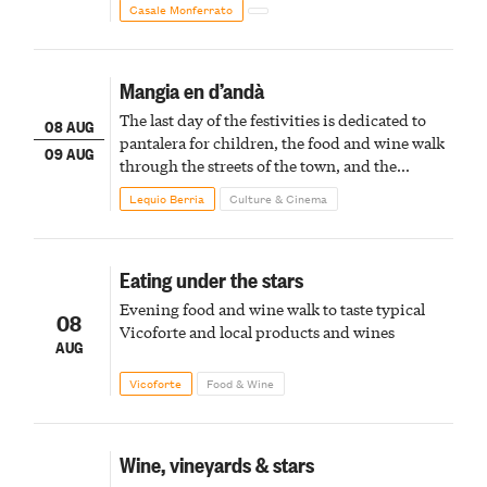
Casale Monferrato
Mangia en d’andà
The last day of the festivities is dedicated to
08 AUG
pantalera for children, the food and wine walk
09 AUG
through the streets of the town, and the
fireworks finale
Lequio Berria
Culture & Cinema
Eating under the stars
Evening food and wine walk to taste typical
08
Vicoforte and local products and wines
AUG
Vicoforte
Food & Wine
Wine, vineyards & stars