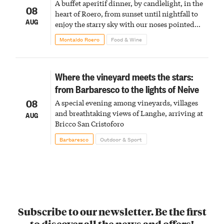
A buffet aperitif dinner, by candlelight, in the
08
heart of Roero, from sunset until nightfall to
AUG
enjoy the starry sky with our noses pointed
upward
Montaldo Roero
Food & Wine
Where the vineyard meets the stars:
from Barbaresco to the lights of Neive
08
A special evening among vineyards, villages
and breathtaking views of Langhe, arriving at
AUG
Bricco San Cristoforo
Barbaresco
Outdoor & Sport
Subscribe to our newsletter. Be the first
to discover all the news and offers!