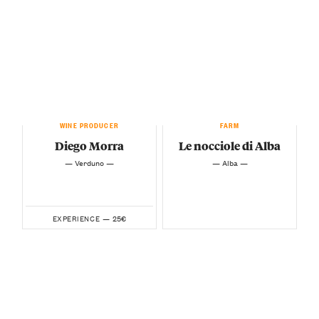
WINE PRODUCER
FARM
Diego Morra
Le nocciole di Alba
— Verduno —
— Alba —
25€
EXPERIENCE —