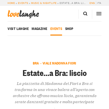
HOME
»
EVENTS
»
MUSIC & NIGHTLIFE
»
ESTATE…A BRA: LISCIO
ENG
ITA
love
langhe
VISIT LANGHE
MAGAZINE
EVENTS
SHOP
BRA — VIALE MADONNA FIORI
Estate...a Bra: liscio
La piazzetta di Madonna dei Fiori a Bra si
trasforma in una vivace balera all’aperto con
orchestre che offrono musica liscia, garantendo
serate danzanti gratuite e molto partecipate