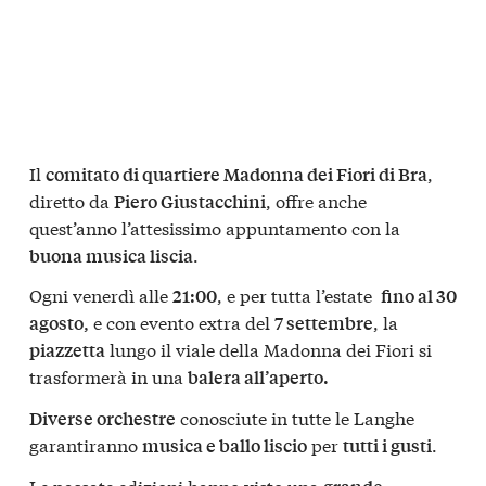
Il
,
comitato di quartiere Madonna dei Fiori di Bra
diretto da
, offre anche
Piero Giustacchini
quest’anno l’attesissimo appuntamento con la
.
buona musica liscia
Ogni venerdì alle
, e per tutta l’estate
21:00
fino al 30
e con evento extra del
, la
agosto,
7 settembre
lungo il viale della Madonna dei Fiori si
piazzetta
trasformerà in una
balera all’aperto.
conosciute in tutte le Langhe
Diverse orchestre
garantiranno
per
.
musica e ballo liscio
tutti i gusti
Le passate edizioni hanno visto una