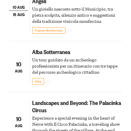
Angeli
10 AUG
Un gioiello nascosto sotto il Municipio, tra
15 AUG
pietra scolpita, silenzio antico e suggestioni
della tradizione vinicola monferrina
Fubine Monferrato
Alba Sotterranea
Un tour guidato da un archeologo
10
professionista per un itinerario con tre tappe
AUG
del percorso archeologico cittadino
Alba
Landscapes and Beyond: The Palacinka
Circus
10
Experience a special evening in the heart of
Neive with Il Circo Palacinka, a traveling show
AUG
through the streets of the village. At the end,