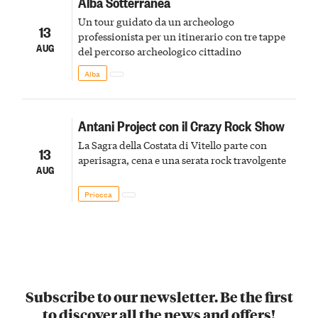
Alba Sotterranea
Un tour guidato da un archeologo
13
professionista per un itinerario con tre tappe
AUG
del percorso archeologico cittadino
Alba
Antani Project con il Crazy Rock Show
La Sagra della Costata di Vitello parte con
13
aperisagra, cena e una serata rock travolgente
AUG
Priocca
Subscribe to our newsletter. Be the first
to discover all the news and offers!