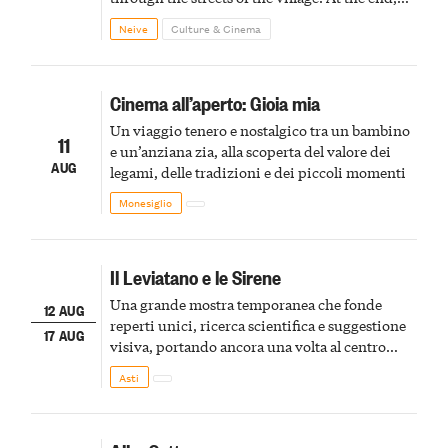
Cascina Fonda Winery will offer a tasting of
Neive
Culture & Cinema
two sparkling wines.
Cinema all’aperto: Gioia mia
Un viaggio tenero e nostalgico tra un bambino
11
e un’anziana zia, alla scoperta del valore dei
AUG
legami, delle tradizioni e dei piccoli momenti
Monesiglio
Il Leviatano e le Sirene
Una grande mostra temporanea che fonde
12 AUG
reperti unici, ricerca scientifica e suggestione
17 AUG
visiva, portando ancora una volta al centro
della scena le meraviglie del passato astigiano
Asti