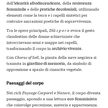
dell’
, della
identità afrodiscendente
resistenza
e delle
, utilizzando
femminile
pratiche decoloniali
elementi come la terra e i capelli sintetici per
costruire narrazioni poetiche di sopravvivenza.
Tra le opere principali,
Dïà s p o r a
evoca il gesto
clandestino delle donne schiavizzate che
intrecciavano semi e mappe nei capelli,
trasformando il corpo in
.
archivio vivente
Con
Chorus of Soil
, la pianta della nave negriera si
tramuta in
da simbolo di
giardino di memoria,
oppressione a spazio di rinascita vegetale.
Paesaggi del corpo
Nei cicli
Paysage Corporel
e
Nature
, il corpo diventa
paesaggio, aprendo a una lettura
eco-femminista
che coinvolge percezione, materia e appartenenza.