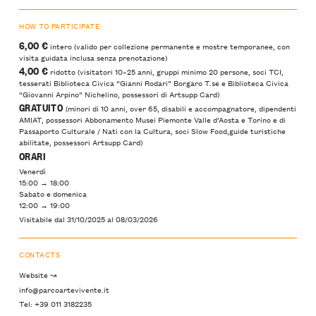
HOW TO PARTICIPATE
6,00 €
intero (valido per collezione permanente e mostre temporanee, con
visita guidata inclusa senza prenotazione)
4,00 €
ridotto (visitatori 10–25 anni, gruppi minimo 20 persone, soci TCI,
tesserati Biblioteca Civica “Gianni Rodari” Borgaro T.se e Biblioteca Civica
“Giovanni Arpino” Nichelino, possessori di Artsupp Card)
GRATUITO
(minori di 10 anni, over 65, disabili e accompagnatore, dipendenti
AMIAT, possessori Abbonamento Musei Piemonte Valle d’Aosta e Torino e di
Passaporto Culturale / Nati con la Cultura, soci Slow Food,guide turistiche
abilitate, possessori Artsupp Card)
ORARI
Venerdì
15:00 → 18:00
Sabato e domenica
12:00 → 19:00
Visitabile dal 31/10/2025 al 08/03/2026
CONTACTS
Website ↝
info@parcoartevivente.it
Tel: +39 011 3182235