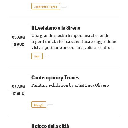
Albaretto Torre
Il Leviatano e le Sirene
Una grande mostra temporanea che fonde
05 AUG
reperti unici, ricerca scientifica e suggestione
10 AUG
visiva, portando ancora una volta al centro
della scena le meraviglie del passato astigiano
Asti
Contemporary Traces
Painting exhibition by artist Luca Olivero
07 AUG
17 AUG
Mango
Il gioco della città