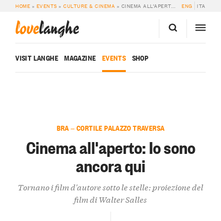
HOME
»
EVENTS
»
CULTURE & CINEMA
»
CINEMA ALL’APERTO: IO SONO ANCORA QUI
ENG
ITA
love
langhe
VISIT LANGHE
MAGAZINE
EVENTS
SHOP
BRA — CORTILE PALAZZO TRAVERSA
Cinema all'aperto: Io sono
ancora qui
Tornano i film d'autore sotto le stelle: proiezione del
film di Walter Salles