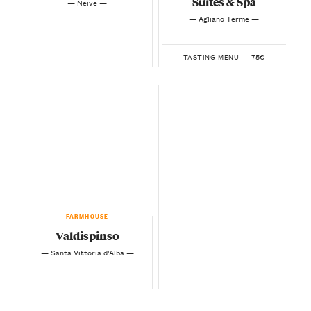
Suites & Spa
— Neive —
— Agliano Terme —
75€
TASTING MENU —
FARMHOUSE
Valdispinso
— Santa Vittoria d’Alba —