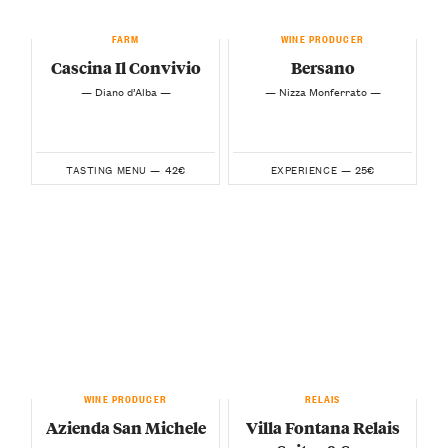
FARM
WINE PRODUCER
Cascina Il Convivio
Bersano
— Diano d’Alba —
— Nizza Monferrato —
42€
25€
TASTING MENU —
EXPERIENCE —
WINE PRODUCER
RELAIS
Azienda San Michele
Villa Fontana Relais