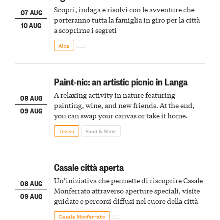
Scopri, indaga e risolvi con le avventure che
07 AUG
porteranno tutta la famiglia in giro per la città
10 AUG
a scoprirne i segreti
Alba
Paint-nic: an artistic picnic in Langa
A relaxing activity in nature featuring
08 AUG
painting, wine, and new friends. At the end,
09 AUG
you can swap your canvas or take it home.
Treiso
Food & Wine
Casale città aperta
Un’iniziativa che permette di riscoprire Casale
08 AUG
Monferrato attraverso aperture speciali, visite
09 AUG
guidate e percorsi diffusi nel cuore della città
Casale Monferrato