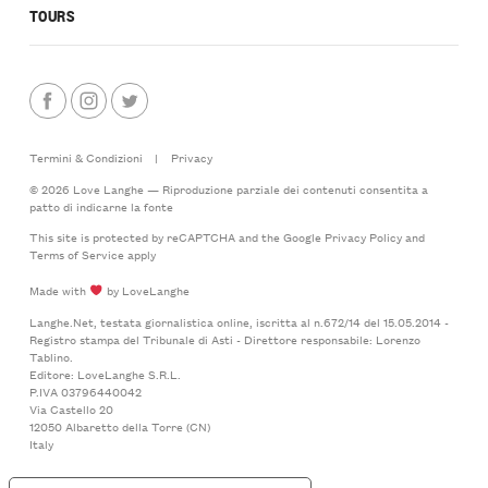
TOURS
Termini & Condizioni
|
Privacy
© 2026 Love Langhe — Riproduzione parziale dei contenuti consentita a
patto di indicarne la fonte
This site is protected by reCAPTCHA and the Google
Privacy Policy
and
Terms of Service
apply
Made with
by LoveLanghe
Langhe.Net, testata giornalistica online, iscritta al n.672/14 del 15.05.2014 -
Registro stampa del Tribunale di Asti - Direttore responsabile: Lorenzo
Tablino.
Editore: LoveLanghe S.R.L.
P.IVA 03796440042
Via Castello 20
12050 Albaretto della Torre (CN)
Italy