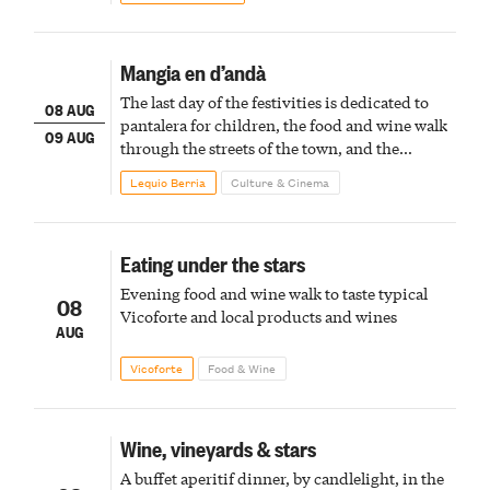
Mangia en d’andà
The last day of the festivities is dedicated to
08 AUG
pantalera for children, the food and wine walk
09 AUG
through the streets of the town, and the
fireworks finale
Lequio Berria
Culture & Cinema
Eating under the stars
Evening food and wine walk to taste typical
08
Vicoforte and local products and wines
AUG
Vicoforte
Food & Wine
Wine, vineyards & stars
A buffet aperitif dinner, by candlelight, in the