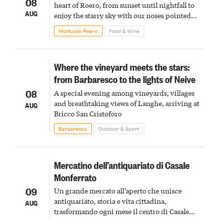
08
heart of Roero, from sunset until nightfall to
AUG
enjoy the starry sky with our noses pointed
upward
Montaldo Roero
Food & Wine
Where the vineyard meets the stars:
from Barbaresco to the lights of Neive
08
A special evening among vineyards, villages
and breathtaking views of Langhe, arriving at
AUG
Bricco San Cristoforo
Barbaresco
Outdoor & Sport
Mercatino dell’antiquariato di Casale
Monferrato
09
Un grande mercato all’aperto che unisce
antiquariato, storia e vita cittadina,
AUG
trasformando ogni mese il centro di Casale