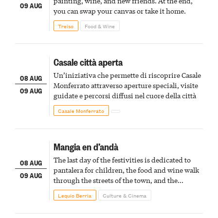
painting, wine, and new friends. At the end,
09 AUG
you can swap your canvas or take it home.
Treiso
Food & Wine
Casale città aperta
Un’iniziativa che permette di riscoprire Casale
08 AUG
Monferrato attraverso aperture speciali, visite
09 AUG
guidate e percorsi diffusi nel cuore della città
Casale Monferrato
Mangia en d’andà
The last day of the festivities is dedicated to
08 AUG
pantalera for children, the food and wine walk
09 AUG
through the streets of the town, and the
fireworks finale
Lequio Berria
Culture & Cinema