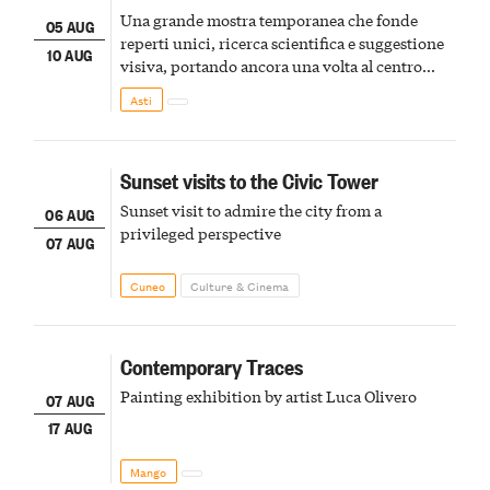
Una grande mostra temporanea che fonde
05 AUG
reperti unici, ricerca scientifica e suggestione
10 AUG
visiva, portando ancora una volta al centro
della scena le meraviglie del passato astigiano
Asti
Sunset visits to the Civic Tower
Sunset visit to admire the city from a
06 AUG
privileged perspective
07 AUG
Cuneo
Culture & Cinema
Contemporary Traces
Painting exhibition by artist Luca Olivero
07 AUG
17 AUG
Mango