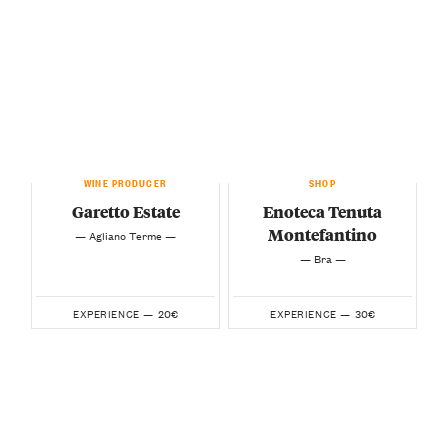
WINE PRODUCER
SHOP
Garetto Estate
Enoteca Tenuta
Montefantino
— Agliano Terme —
— Bra —
20€
30€
EXPERIENCE —
EXPERIENCE —