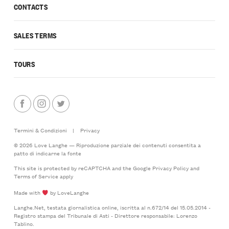
CONTACTS
SALES TERMS
TOURS
Termini & Condizioni
|
Privacy
© 2026 Love Langhe — Riproduzione parziale dei contenuti consentita a
patto di indicarne la fonte
This site is protected by reCAPTCHA and the Google
Privacy Policy
and
Terms of Service
apply
Made with
by LoveLanghe
Langhe.Net, testata giornalistica online, iscritta al n.672/14 del 15.05.2014 -
Registro stampa del Tribunale di Asti - Direttore responsabile: Lorenzo
Tablino.