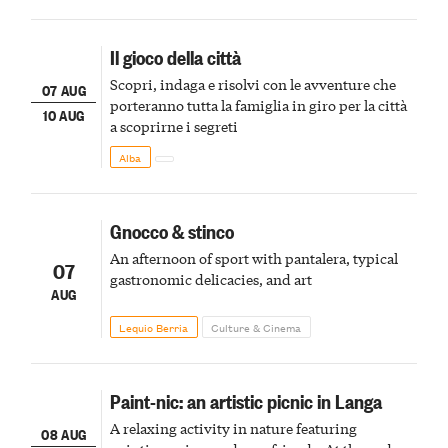
Il gioco della città
Scopri, indaga e risolvi con le avventure che
07 AUG
porteranno tutta la famiglia in giro per la città
10 AUG
a scoprirne i segreti
Alba
Gnocco & stinco
An afternoon of sport with pantalera, typical
07
gastronomic delicacies, and art
AUG
Lequio Berria
Culture & Cinema
Paint-nic: an artistic picnic in Langa
A relaxing activity in nature featuring
08 AUG