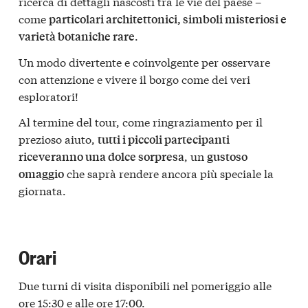
ricerca di dettagli nascosti tra le vie del paese –
come
particolari architettonici, simboli misteriosi e
.
varietà botaniche rare
Un modo divertente e coinvolgente per osservare
con attenzione e vivere il borgo come dei veri
esploratori!
Al termine del tour, come ringraziamento per il
prezioso aiuto,
tutti i piccoli partecipanti
, un
riceveranno una dolce sorpresa
gustoso
che saprà rendere ancora più speciale la
omaggio
giornata.
Orari
Due turni di visita disponibili nel pomeriggio alle
ore 15:30 e alle ore 17:00.