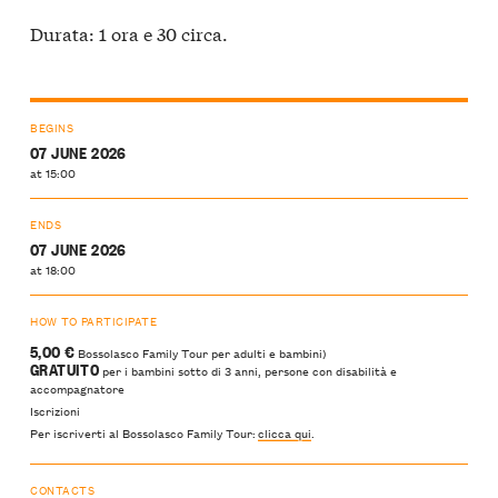
Durata: 1 ora e 30 circa.
BEGINS
07 JUNE 2026
at 15:00
ENDS
07 JUNE 2026
at 18:00
HOW TO PARTICIPATE
5,00 €
Bossolasco Family Tour per adulti e bambini)
GRATUITO
per i bambini sotto di 3 anni, persone con disabilità e
accompagnatore
Iscrizioni
Per iscriverti al Bossolasco Family Tour:
clicca qui
.
CONTACTS