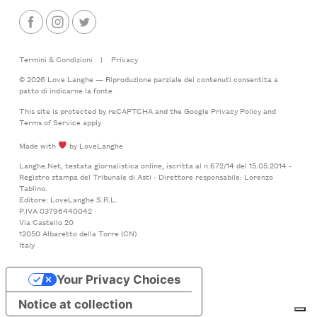
Termini & Condizioni
|
Privacy
© 2026 Love Langhe — Riproduzione parziale dei contenuti consentita a
patto di indicarne la fonte
This site is protected by reCAPTCHA and the Google
Privacy Policy
and
Terms of Service
apply
Made with
by LoveLanghe
Langhe.Net, testata giornalistica online, iscritta al n.672/14 del 15.05.2014 -
Registro stampa del Tribunale di Asti - Direttore responsabile: Lorenzo
Tablino.
Editore: LoveLanghe S.R.L.
P.IVA 03796440042
Via Castello 20
12050 Albaretto della Torre (CN)
Italy
Your Privacy Choices
Notice at collection