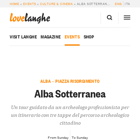
HOME
»
EVENTS
»
CULTURE & CINEMA
»
ALBA SOTTERRANEA
ENG
ITA
love
langhe
VISIT LANGHE
MAGAZINE
EVENTS
SHOP
ALBA — PIAZZA RISORGIMENTO
Alba Sotterranea
Un tour guidato da un archeologo professionista per
un itinerario con tre tappe del percorso archeologico
cittadino
From Sunday
To Sunday