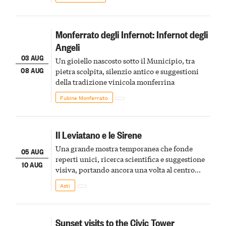
Monferrato degli Infernot: Infernot degli
Angeli
03 AUG
Un gioiello nascosto sotto il Municipio, tra
08 AUG
pietra scolpita, silenzio antico e suggestioni
della tradizione vinicola monferrina
Fubine Monferrato
Il Leviatano e le Sirene
Una grande mostra temporanea che fonde
05 AUG
reperti unici, ricerca scientifica e suggestione
10 AUG
visiva, portando ancora una volta al centro
della scena le meraviglie del passato astigiano
Asti
Sunset visits to the Civic Tower