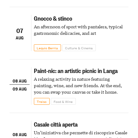
Gnocco & stinco
An afternoon of sport with pantalera, typical
07
gastronomic delicacies, and art
AUG
Lequio Berria
Culture & Cinema
Paint-nic: an artistic picnic in Langa
A relaxing activity in nature featuring
08 AUG
painting, wine, and new friends. At the end,
09 AUG
you can swap your canvas or take it home.
Treiso
Food & Wine
Casale città aperta
Un’iniziativa che permette di riscoprire Casale
08 AUG