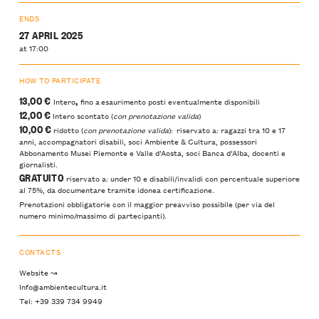
ENDS
27 APRIL 2025
at 17:00
HOW TO PARTICIPATE
13,00 €
,
Intero
fino a esaurimento posti eventualmente disponibili
12,00 €
Intero scontato (
con prenotazione valida
)
10,00 €
ridotto (
con prenotazione valida
): riservato a: ragazzi tra 10 e 17
anni, accompagnatori disabili, soci Ambiente & Cultura, possessori
Abbonamento Musei Piemonte e Valle d’Aosta, soci Banca d’Alba, docenti e
giornalisti.
GRATUITO
riservato a: under 10 e disabili/invalidi con percentuale superiore
al 75%, da documentare tramite idonea certificazione.
Prenotazioni obbligatorie con il maggior preavviso possibile (per via del
numero minimo/massimo di partecipanti).
CONTACTS
Website ↝
Info@ambientecultura.it
Tel: +39 339 734 9949