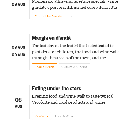
Monferrato attraverso aperture speciali, visite
09 AUG
guidate e percorsi diffusi nel cuore della città
Casale Monferrato
Mangia en d’andà
The last day of the festivities is dedicated to
08 AUG
pantalera for children, the food and wine walk
09 AUG
through the streets of the town, and the
fireworks finale
Lequio Berria
Culture & Cinema
Eating under the stars
Evening food and wine walk to taste typical
08
Vicoforte and local products and wines
AUG
Vicoforte
Food & Wine