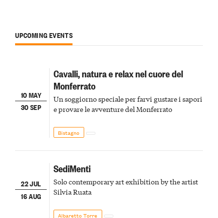
UPCOMING EVENTS
Cavalli, natura e relax nel cuore del
Monferrato
10 MAY
Un soggiorno speciale per farvi gustare i sapori
30 SEP
e provare le avventure del Monferrato
Bistagno
SediMenti
Solo contemporary art exhibition by the artist
22 JUL
Silvia Ruata
16 AUG
Albaretto Torre