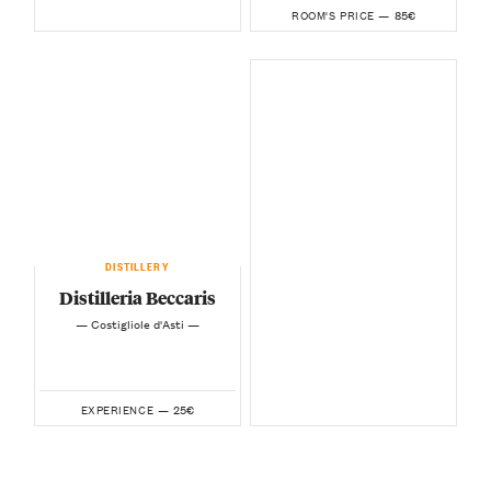
85€
ROOM'S PRICE —
DISTILLERY
Distilleria Beccaris
— Costigliole d'Asti —
25€
EXPERIENCE —