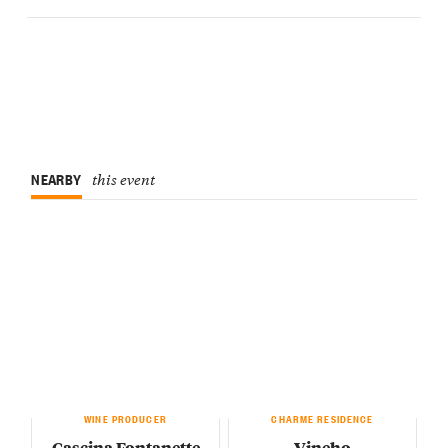
NEARBY
this event
WINE PRODUCER
CHARME RESIDENCE
Cascina Fontanette
Vineho