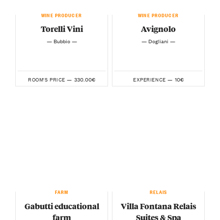
WINE PRODUCER
WINE PRODUCER
Torelli Vini
Avignolo
— Bubbio —
— Dogliani —
330.00€
10€
ROOM'S PRICE —
EXPERIENCE —
FARM
RELAIS
Gabutti educational
Villa Fontana Relais
farm
Suites & Spa