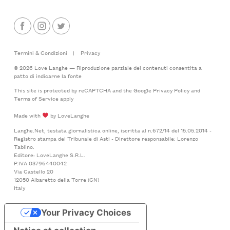
Termini & Condizioni
|
Privacy
© 2026 Love Langhe — Riproduzione parziale dei contenuti consentita a
patto di indicarne la fonte
This site is protected by reCAPTCHA and the Google
Privacy Policy
and
Terms of Service
apply
Made with
by LoveLanghe
Langhe.Net, testata giornalistica online, iscritta al n.672/14 del 15.05.2014 -
Registro stampa del Tribunale di Asti - Direttore responsabile: Lorenzo
Tablino.
Editore: LoveLanghe S.R.L.
P.IVA 03796440042
Via Castello 20
12050 Albaretto della Torre (CN)
Italy
Your Privacy Choices