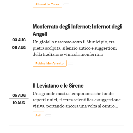
Albaretto Torre
Monferrato degli Infernot: Infernot degli
Angeli
03 AUG
Un gioiello nascosto sotto il Municipio, tra
08 AUG
pietra scolpita, silenzio antico e suggestioni
della tradizione vinicola monferrina
Fubine Monferrato
Il Leviatano e le Sirene
Una grande mostra temporanea che fonde
05 AUG
reperti unici, ricerca scientifica e suggestione
10 AUG
visiva, portando ancora una volta al centro
della scena le meraviglie del passato astigiano
Asti