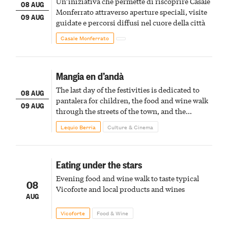
Un’iniziativa che permette di riscoprire Casale
08 AUG
Monferrato attraverso aperture speciali, visite
09 AUG
guidate e percorsi diffusi nel cuore della città
Casale Monferrato
Mangia en d’andà
The last day of the festivities is dedicated to
08 AUG
pantalera for children, the food and wine walk
09 AUG
through the streets of the town, and the
fireworks finale
Lequio Berria
Culture & Cinema
Eating under the stars
Evening food and wine walk to taste typical
08
Vicoforte and local products and wines
AUG
Vicoforte
Food & Wine