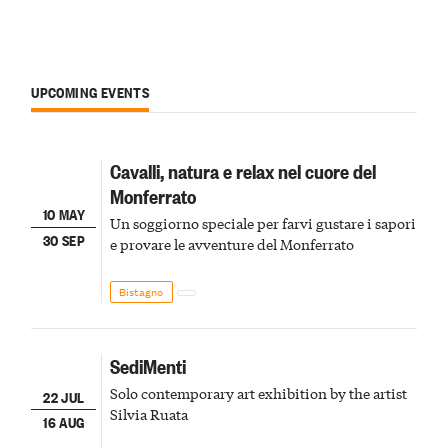
UPCOMING EVENTS
Cavalli, natura e relax nel cuore del
Monferrato
10 MAY
Un soggiorno speciale per farvi gustare i sapori
30 SEP
e provare le avventure del Monferrato
Bistagno
SediMenti
Solo contemporary art exhibition by the artist
22 JUL
Silvia Ruata
16 AUG