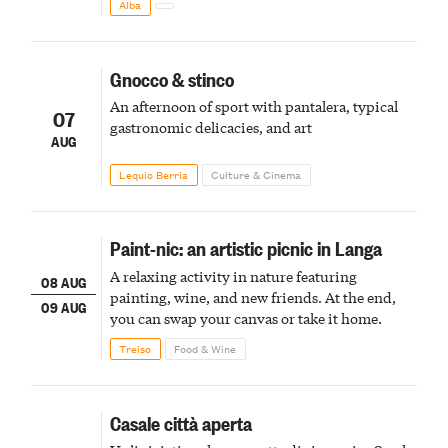
Alba
Gnocco & stinco
An afternoon of sport with pantalera, typical
07
gastronomic delicacies, and art
AUG
Lequio Berria
Culture & Cinema
Paint-nic: an artistic picnic in Langa
A relaxing activity in nature featuring
08 AUG
painting, wine, and new friends. At the end,
09 AUG
you can swap your canvas or take it home.
Treiso
Food & Wine
Casale città aperta