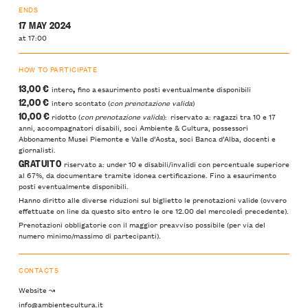
ENDS
17 MAY 2024
at 17:00
HOW TO PARTICIPATE
13,00 €
,
intero
fino a esaurimento posti eventualmente disponibili
12,00 €
intero scontato (
con prenotazione valida
)
10,00 €
ridotto (
con prenotazione valida
): riservato a: ragazzi tra 10 e 17
anni, accompagnatori disabili, soci Ambiente & Cultura, possessori
Abbonamento Musei Piemonte e Valle d’Aosta, soci Banca d’Alba, docenti e
giornalisti.
GRATUITO
riservato a: under 10 e disabili/invalidi con percentuale superiore
al 67%, da documentare tramite idonea certificazione. Fino a esaurimento
posti eventualmente disponibili.
Hanno diritto alle diverse riduzioni sul biglietto le prenotazioni valide (ovvero
effettuate on line da questo sito entro le ore 12.00 del mercoledì precedente).
Prenotazioni obbligatorie con il maggior preavviso possibile (per via del
numero minimo/massimo di partecipanti).
CONTACTS
Website ↝
info@ambientecultura.it