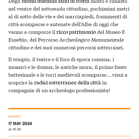
Degli
molto è rimasto
ultimi duemila anni di storia
nel ventre del sottosuolo cittadino, pochissimi metri
al di sotto delle vie e dei marciapiedi, frammenti di
città scomparse e antenate dell’Alba di oggi che
vanno a comporre il
del Museo F.
ricco patrimonio
Eusebio, del Percorso Archeologico Monumentale
cittadino e dei suoi numerosi percorsi sotterranei.
Il tempio, il teatro e il foro di epoca romana, i
mosaici e le domus, le antiche mura, il primo fonte
battesimale e le torri medievali scomparse….vieni a
scoprire la
in
radici sotterranee della città
compagnia di un archeologo professionista!
BEGINS
17 MAY 2024
at 10:30