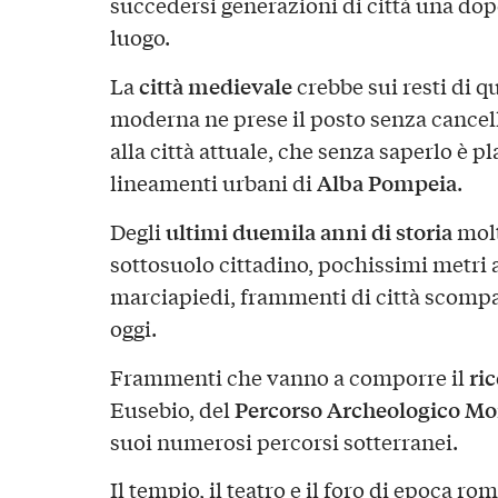
succedersi generazioni di città una dop
luogo.
città medievale
La
crebbe sui resti di q
moderna ne prese il posto senza cancellar
alla città attuale, che senza saperlo è 
Alba Pompeia
lineamenti urbani di
.
ultimi duemila anni di storia
Degli
molt
sottosuolo cittadino, pochissimi metri al
marciapiedi, frammenti di città scompar
oggi.
ri
Frammenti che vanno a comporre il
Percorso Archeologico M
Eusebio, del
suoi numerosi percorsi sotterranei.
Il tempio, il teatro e il foro di epoca ro