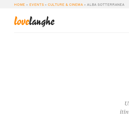
HOME
»
EVENTS
»
CULTURE & CINEMA
»
ALBA SOTTERRANEA
love
langhe
U
iti