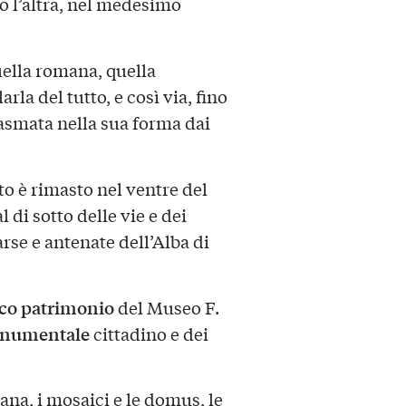
o l’altra, nel medesimo
uella romana, quella
la del tutto, e così via, fino
plasmata nella sua forma dai
o è rimasto nel ventre del
 di sotto delle vie e dei
se e antenate dell’Alba di
cco patrimonio
del Museo F.
onumentale
cittadino e dei
mana, i mosaici e le domus, le