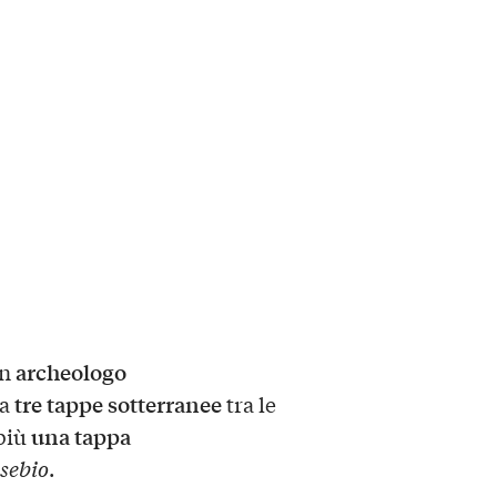
archeologo
un
tre tappe sotterranee
 a
tra le
una tappa
 più
sebio
.