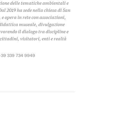
zione delle tematiche ambientali e
Dal 2019 ha sede nella chiesa di San
 e opera in rete con associazioni,
i didattica museale, divulgazione
avorendo il dialogo tra discipline e
ittadini, visitatori, enti e realtà
+39 339 734 9949