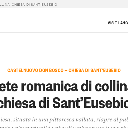
LINA: CHIESA DI SANT’EUSEBIO
VISIT LAN
CASTELNUOVO DON BOSCO — CHIESA DI SANT’EUSEBIO
ete romanica di collin
chiesa di Sant’Eusebi
iesa, situata in una pittoresca vallata, riapre al pu
endo un'opportunità unica di esplorare un luogo ric