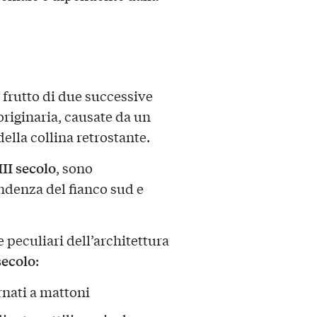
l frutto di due successive
riginaria, causate da un
ella collina retrostante.
II secolo
, sono
ndenza del fianco sud e
 peculiari dell’architettura
secolo
:
rnati a mattoni