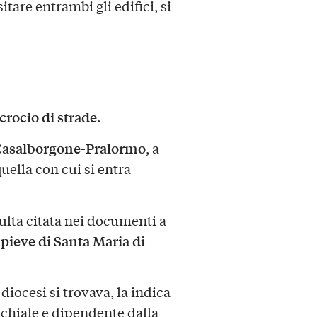
tare entrambi gli edifici, si
crocio di strade
.
Casalborgone-Pralormo
, a
quella con cui si entra
sulta citata nei documenti a
pieve di Santa Maria di
a
i diocesi si trovava, la indica
cchiale e dipendente dalla