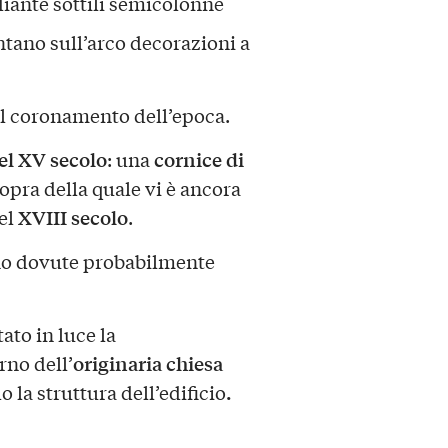
diante sottili semicolonne
ntano sull’arco decorazioni a
il coronamento dell’epoca.
l XV secolo
cornice di
: una
 sopra della quale vi è ancora
XVIII secolo
el
.
sono dovute probabilmente
ato in luce la
originaria chiesa
erno dell’
.
 la struttura dell’edificio