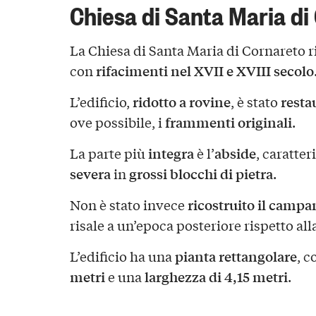
Chiesa di Santa Maria di
La Chiesa di Santa Maria di Cornareto ri
rifacimenti nel XVII e XVIII secolo
con
ridotto a rovine
resta
L’edificio,
, è stato
frammenti originali
ove possibile, i
.
integra
abside
La parte più
è l’
, caratte
severa
grossi blocchi di pietra
in
.
ricostruito il campa
Non è stato invece
risale a un’epoca posteriore rispetto al
pianta rettangolare
L’edificio ha una
, 
metri
larghezza di 4,15 metri
e una
.