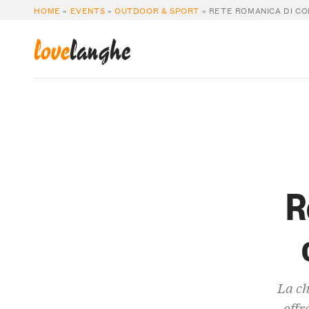
HOME
»
EVENTS
»
OUTDOOR & SPORT
»
RETE ROMANICA DI COL
love
langhe
R
La ch
offr