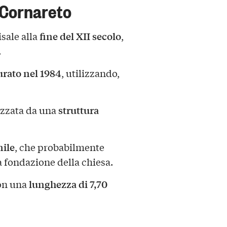
 Cornareto
fine del XII secolo
sale alla
,
.
urato nel 1984
, utilizzando,
struttura
rizzata da una
nile
, che probabilmente
la fondazione della chiesa.
lunghezza di 7,70
con una