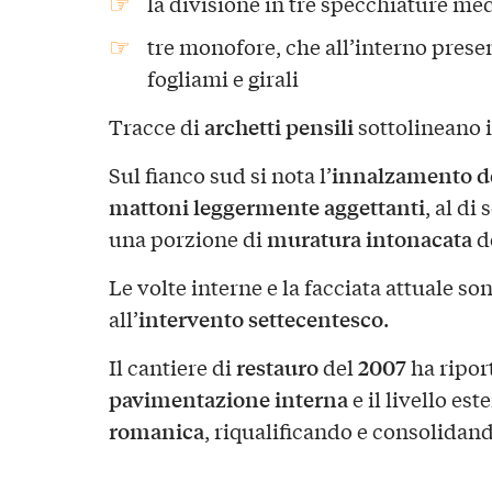
la divisione in tre specchiature me
tre monofore, che all’interno prese
fogliami e girali
archetti pensili
Tracce di
sottolineano 
innalzamento de
Sul fianco sud si nota l’
mattoni leggermente aggettanti
, al di
muratura intonacata
una porzione di
d
Le volte interne e la facciata attuale 
intervento settecentesco
all’
.
restauro
2007
Il cantiere di
del
ha riport
pavimentazione interna
e il livello est
romanica
, riqualificando e consolidando