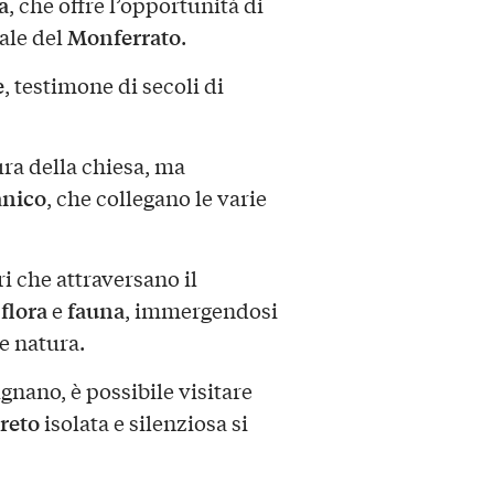
a
, che offre l’opportunità di
Monferrato
rale del
.
e
, testimone di secoli di
tura della chiesa, ma
nico
, che collegano le varie
ri che attraversano il
flora
fauna
i
e
, immergendosi
 e natura.
nano, è possibile visitare
reto
isolata e silenziosa si