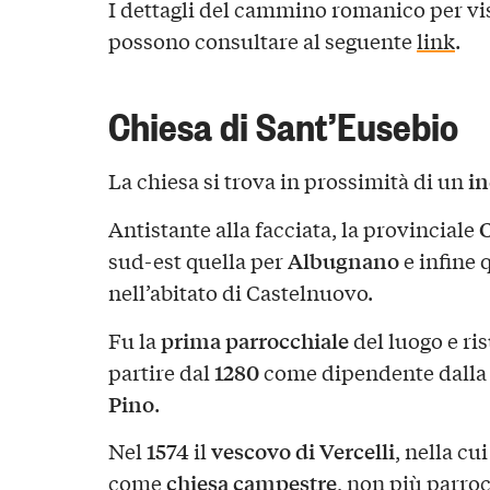
I dettagli del cammino romanico per visi
possono consultare al seguente
link
.
Chiesa di Sant’Eusebio
in
La chiesa si trova in prossimità di un
Antistante alla facciata, la provinciale
Albugnano
sud-est quella per
e infine 
nell’abitato di Castelnuovo.
prima parrocchiale
Fu la
del luogo e ri
1280
partire dal
come dipendente dall
Pino
.
1574
vescovo di Vercelli
Nel
il
, nella cu
chiesa campestre
come
, non più parro