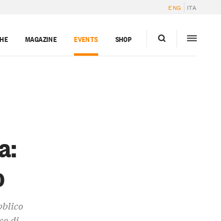
ENG
ITA
GHE
MAGAZINE
EVENTS
SHOP
a:
o
bblico
co di