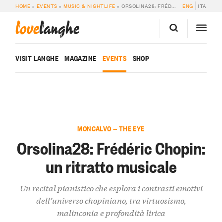
HOME
»
EVENTS
»
MUSIC & NIGHTLIFE
»
ORSOLINA28: FRÉDÉRIC CHOPIN: UN RITRATTO MUSICALE
ENG
ITA
love
langhe
VISIT LANGHE
MAGAZINE
EVENTS
SHOP
MONCALVO — THE EYE
Orsolina28: Frédéric Chopin:
un ritratto musicale
Un recital pianistico che esplora i contrasti emotivi
dell’universo chopiniano, tra virtuosismo,
malinconia e profondità lirica