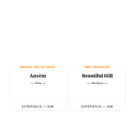
HIKINGS AND OUTDOOR
WINE PRODUCER
Ansèm
Beautiful Hill
— Alba —
— Verduno —
90€
20€
EXPERIENCE —
EXPERIENCE —