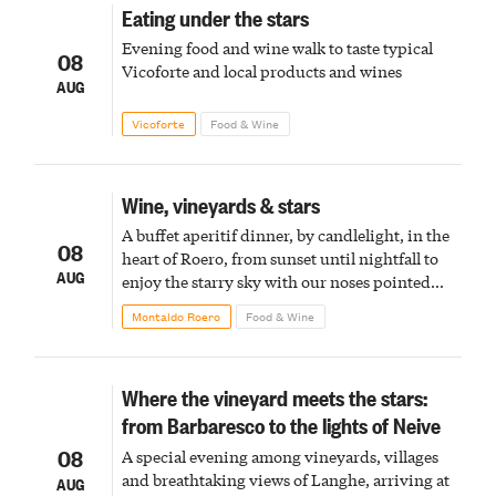
Eating under the stars
Evening food and wine walk to taste typical
08
Vicoforte and local products and wines
AUG
Vicoforte
Food & Wine
Wine, vineyards & stars
A buffet aperitif dinner, by candlelight, in the
08
heart of Roero, from sunset until nightfall to
AUG
enjoy the starry sky with our noses pointed
upward
Montaldo Roero
Food & Wine
Where the vineyard meets the stars:
from Barbaresco to the lights of Neive
08
A special evening among vineyards, villages
and breathtaking views of Langhe, arriving at
AUG