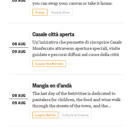
you can swap your canvas or take it home.
Treiso
Food & Wine
Casale città aperta
Un’iniziativa che permette di riscoprire Casale
08 AUG
Monferrato attraverso aperture speciali, visite
09 AUG
guidate e percorsi diffusi nel cuore della città
Casale Monferrato
Mangia en d’andà
The last day of the festivities is dedicated to
08 AUG
pantalera for children, the food and wine walk
09 AUG
through the streets of the town, and the
fireworks finale
Lequio Berria
Culture & Cinema