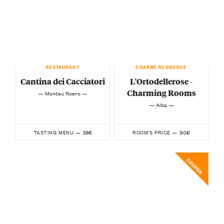
RESTAURANT
CHARME RESIDENCE
Cantina dei Cacciatori
L'Ortodellerose -
Charming Rooms
— Monteu Roero —
— Alba —
38€
90€
TASTING MENU —
ROOM'S PRICE —
COUPON