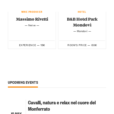
WINE PRODUCER
HOTEL
Massimo Rivetti
B&B Hotel Park
Mondovì
— Neive —
— Mondovì —
15€
60€
EXPERIENCE —
ROOM'S PRICE —
UPCOMING EVENTS
Cavalli, natura e relax nel cuore del
Monferrato
10 MAY