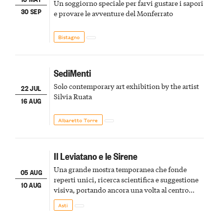
Un soggiorno speciale per farvi gustare i sapori
30 SEP
e provare le avventure del Monferrato
Bistagno
SediMenti
Solo contemporary art exhibition by the artist
22 JUL
Silvia Ruata
16 AUG
Albaretto Torre
Il Leviatano e le Sirene
Una grande mostra temporanea che fonde
05 AUG
reperti unici, ricerca scientifica e suggestione
10 AUG
visiva, portando ancora una volta al centro
della scena le meraviglie del passato astigiano
Asti