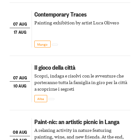
Contemporary Traces
Painting exhibition by artist Luca Olivero
07 AUG
17 AUG
Mango
Il gioco della città
Scopri, indaga e risolvi con le avventure che
07 AUG
porteranno tutta la famiglia in giro per la città
10 AUG
a scoprirne i segreti
Alba
Paint-nic: an artistic picnic in Langa
A relaxing activity in nature featuring
08 AUG
painting, wine, and new friends. At the end,
09 AUG