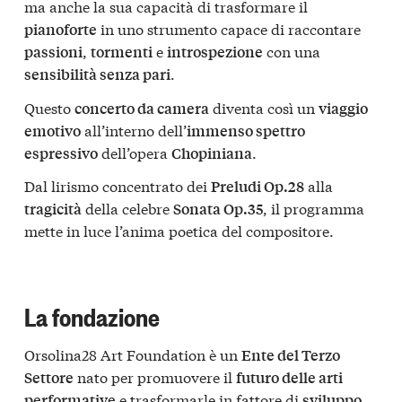
ma anche la sua capacità di trasformare il
in uno strumento capace di raccontare
pianoforte
,
e
con una
passioni
tormenti
introspezione
.
sensibilità senza pari
Questo
diventa così un
concerto da camera
viaggio
all’interno dell’
emotivo
immenso spettro
dell’opera
.
espressivo
Chopiniana
Dal lirismo concentrato dei
alla
Preludi Op.28
della celebre
, il programma
tragicità
Sonata Op.35
mette in luce l’anima poetica del compositore.
La fondazione
Orsolina28 Art Foundation è un
Ente del Terzo
nato per promuovere il
Settore
futuro delle arti
e trasformarle in fattore di
performative
sviluppo