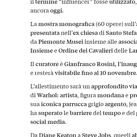
termine
utilizzato
il
“influencer” fosse
oggi
ancora
.
mostra monografica
La
(60 opere) sull’
presentata
ex chiesa
Santo Stef
nell’
di
Piemonte Musei
associa
da
insieme alle
Insieme
Ordine dei Cavalieri
La
e
delle
curatore
Gianfranco Rosini, l
inau
Il
è
’
visitabile fino al 10 novembre
e resterà
approfondito vi
L’allestimento sarà un
Warhol: a
rtista
mondana
pr
di
, figura
e
iconica parrucca
argento
sua
grigio
, je
superato
barriere
tempo
ha
le
del
e del
social media
.
Diane Keaton
Steve Jobs
ab
Da
a
, quegli