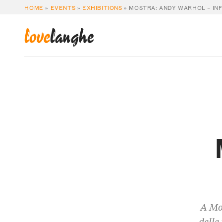
HOME
»
EVENTS
»
EXHIBITIONS
»
MOSTRA: ANDY WARHOL – IN
love
langhe
A Mo
delle