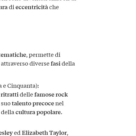
ura
eccentricità
di
che
 tematiche
, permette di
fasi
attraverso diverse
della
 e Cinquanta):
ritratti
famose rock
e
delle
talento precoce
l suo
nel
cultura popolare
 della
.
esley
Elizabeth Taylor
ed
,