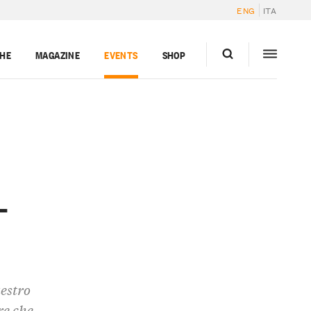
ENG
ITA
GHE
MAGAZINE
EVENTS
SHOP
–
estro
re che