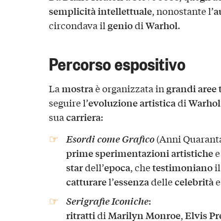
semplicità intellettuale
a
, nonostante l’
genio
Warhol
circondava il
di
.
Percorso espositivo
mostra
grandi aree
La
è organizzata in
evoluzione artistica
Warhol
seguire l’
di
carriera
sua
:
Esordi come Grafico
(Anni Quaranta
prime sperimentazioni artistiche
star
epoca
testimoniano
dell’
, che
i
catturare
essenza
celebrità
l’
delle
e
Serigrafie Iconiche
:
ritratti
Marilyn Monroe
Elvis Pr
di
,