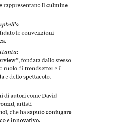
culmine
e rappresentano il
mpbell’s
:
fidato
convenzioni
le
ca
.
Ottanta
:
terview”
, fondata dallo stesso
ruolo
trendsetter
uo
di
e il
da
spettacolo
e dello
.
ni
autori
David
di
come
round
, artisti
hol
saputo coniugare
, che ha
co
innovativo
e
.