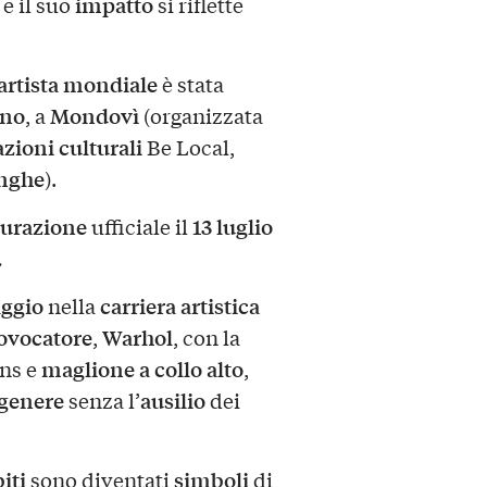
impatto
, e il suo
si riflette
artista mondiale
è stata
ano
Mondovì
, a
(organizzata
zioni culturali
Be Local,
nghe
).
gurazione
13 luglio
ufficiale il
.
aggio
carriera artistica
nella
ovocatore
Warhol
,
, con la
maglione a collo alto
ans e
,
genere
ausilio
senza l’
dei
iti
simboli
sono diventati
di