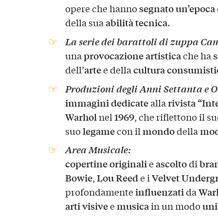
segnato un’epoca
opere che hanno
abilità tecnica
della sua
.
La serie dei barattoli di zuppa Ca
provocazione artistica
s
una
che ha
arte
cultura consumisti
dell’
e della
Produzioni degli Anni Settanta e 
immagini dedicate
rivista “In
alla
Warhol
1969
nel
, che riflettono il s
legame
mondo
mo
suo
con il
della
Area Musicale
:
copertine originali
ascolto
bra
e
di
Bowie
Lou Reed
Velvet Underg
,
e i
influenzati
War
profondamente
da
arti visive
musica
uni
e
in un modo