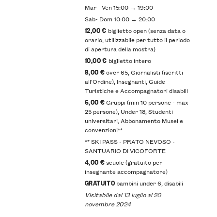
Mar - Ven 15:00 → 19:00
Sab- Dom 10:00 → 20:00
12,00 €
biglietto open (senza data o
orario, utilizzabile per tutto il periodo
di apertura della mostra)
10,00 €
biglietto intero
8,00 €
over 65, Giornalisti (iscritti
all'Ordine), Insegnanti, Guide
Turistiche e Accompagnatori disabili
6,00 €
Gruppi (min 10 persone - max
25 persone), Under 18, Studenti
universitari, Abbonamento Musei e
convenzioni**
​** SKI PASS - PRATO NEVOSO -
SANTUARIO DI VICOFORTE
4,00 €
scuole ​(gratuito per
insegnante accompagnatore)
GRATUITO
bambini under 6, disabili
Visitabile dal 13 luglio al 20
novembre 2024