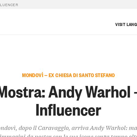
FLUENCER
VISIT LAN
MONDOVÌ — EX CHIESA DI SANTO STEFANO
Mostra: Andy Warhol 
Influencer
ndovì, dopo il Caravaggio, arriva Andy Warhol: ma
 immagini da poster con le sue icone senza tempo olt