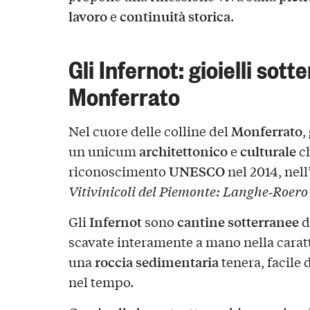
lavoro
continuità storica
e
.
Gli Infernot: gioielli sott
Monferrato
Monferrato
Nel cuore delle colline del
,
architettonico
culturale
un unicum
e
ch
UNESCO
riconoscimento
nel 2014, nell
Vitivinicoli del Piemonte: Langhe‑Roero
Infernot
cantine sotterranee
Gli
sono
d
scavate interamente a mano nella carat
roccia sedimentaria
una
tenera, facile
nel tempo.