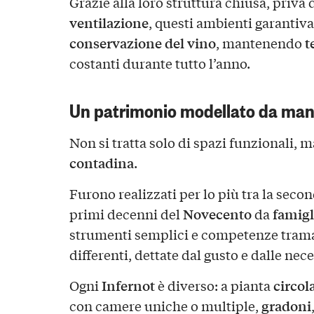
Grazie alla loro struttura chiusa, priva 
ventilazione
, questi ambienti garantiva
conservazione del vino
t
, mantenendo
costanti durante tutto l’anno.
Un patrimonio modellato da man
Non si tratta solo di spazi funzionali, 
contadina
.
Furono realizzati per lo più tra la seco
Novecento
famigl
primi decenni del
da
strumenti semplici e competenze tram
differenti, dettate dal gusto e dalle nec
Infernot
circol
Ogni
è diverso: a pianta
gradoni
con camere uniche o multiple,