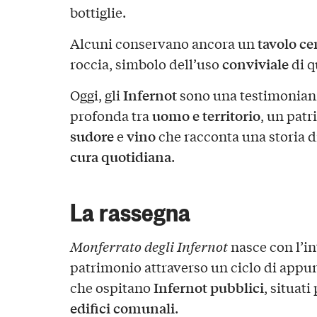
bottiglie.
tavolo ce
Alcuni conservano ancora un
conviviale
roccia, simbolo dell’uso
di q
Infernot
Oggi, gli
sono una testimonianz
uomo e territorio
profonda tra
, un patr
sudore
vino
e
che racconta una storia d
cura quotidiana
.
La rassegna
Monferrato degli Infernot
nasce con l’in
patrimonio attraverso un ciclo di appu
Infernot pubblici
che ospitano
, situat
edifici comunali
.