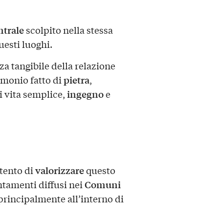
ntrale
scolpito nella stessa
uesti luoghi.
a tangibile della relazione
pietra
imonio fatto di
,
ingegno
i vita semplice,
e
valorizzare
tento di
questo
Comuni
ntamenti diffusi nei
i principalmente all’interno di