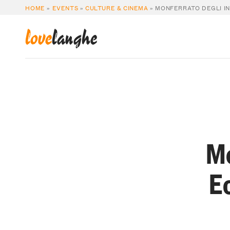
HOME
»
EVENTS
»
CULTURE & CINEMA
»
MONFERRATO DEGLI IN
love
langhe
Mo
E