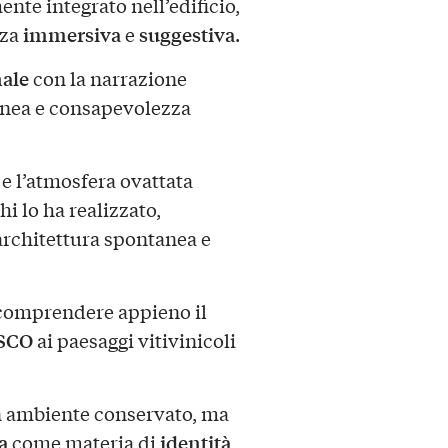
nte integrato nell’edificio,
immersiva
suggestiva
nza
e
.
nale
con la narrazione
anea e consapevolezza
 e l’atmosfera ovattata
hi lo ha realizzato,
rchitettura spontanea e
i comprendere appieno il
SCO
ai paesaggi vitivinicoli
n ambiente conservato, ma
a
identità
come materia di
,