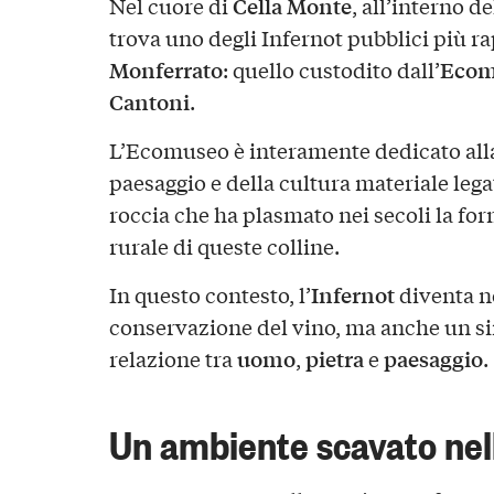
Cella Monte
Nel cuore di
, all’interno d
trova uno degli Infernot pubblici più r
Monferrato
Ecomu
: quello custodito dall’
Cantoni
.
L’Ecomuseo è interamente dedicato alla
paesaggio e della cultura materiale lega
roccia che ha plasmato nei secoli la for
rurale di queste colline.
Infernot
In questo contesto, l’
diventa n
conservazione del vino, ma anche un s
uomo
pietra
paesaggio
relazione tra
,
e
.
Un ambiente scavato ne