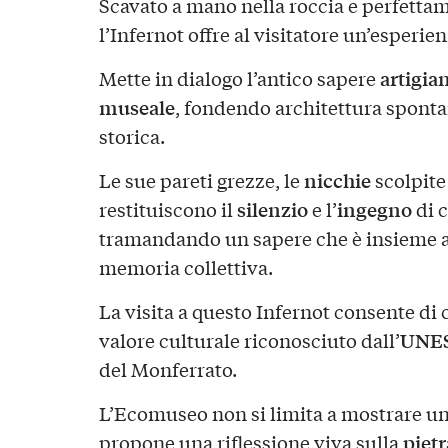
Scavato a mano nella roccia e perfettame
l’Infernot offre al visitatore un’esperie
artigia
Mette in dialogo l’antico sapere
museale
, fondendo architettura spont
storica.
nicchie
Le sue pareti grezze, le
scolpite
silenzio
ingegno
restituiscono il
e l’
di c
tramandando un sapere che è insieme a
memoria collettiva.
La visita a questo Infernot consente d
UNE
valore culturale riconosciuto dall’
del Monferrato.
L’Ecomuseo non si limita a mostrare u
pietr
propone una riflessione viva sulla