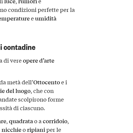
luce
rumori
di
,
e
no condizioni perfette per la
emperature
umidità
e
i contadine
opere d’arte
ma di vere
Ottocento
nda metà dell’
e i
ie del luogo
, che con
andate scolpirono forme
essità di ciascuno.
are
quadrata
corridoio
,
o a
,
nicchie
ripiani
,
o
per le