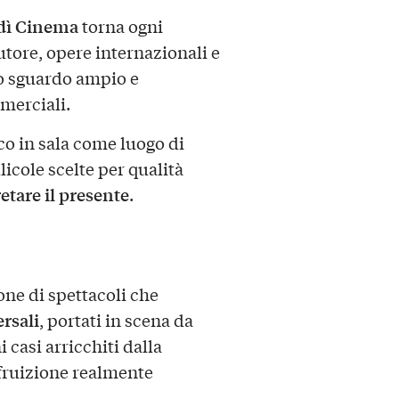
dì Cinema
torna ogni
utore, opere internazionali e
no sguardo ampio e
merciali.
co in sala come luogo di
licole scelte per qualità
etare il presente
.
one di spettacoli che
rsali
, portati in scena da
i casi arricchiti dalla
 fruizione realmente