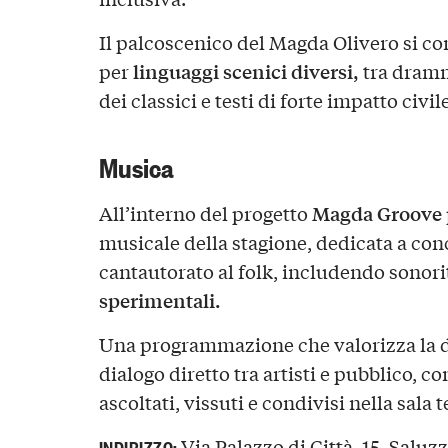
Il palcoscenico del Magda Olivero si c
linguaggi scenici diversi,
per
tra dramma
dei classici e testi di forte impatto civi
Musica
Magda Groove
All’interno del progetto
musicale della stagione, dedicata a conc
cantautorato al folk, includendo sonori
sperimentali.
Una programmazione che valorizza la d
dialogo diretto tra artisti e pubblico, c
ascoltati, vissuti e condivisi nella sala t
Via Palazzo di Città, 15, Saluzz
INDIRIZZO: