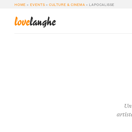
HOME
»
EVENTS
»
CULTURE & CINEMA
»
LAPOCALISSE
love
langhe
Uno
artist