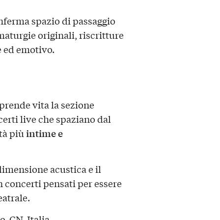
onferma spazio di passaggio
turgie originali, riscritture
le ed emotivo.
prende vita la sezione
erti live che spaziano dal
intime e
tà più
imensione acustica e il
on concerti pensati per essere
eatrale.
o, CN, Italia