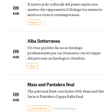
Il nuovo polo culturale del paese ospita una
09
mostra che rappresenta il dialogo tra memoria
AUG
storica e ricerca contemporanea
Priero
Alba Sotterranea
Un tour guidato da un archeologo
09
professionista per un itinerario con tre tappe
AUG
del percorso archeologico cittadino
Alba
Mass and Pantalera final
The patronal feast concludes with Mass and the
09
Serie A Pantalera Coppa Italia final
AUG
Lequio Berria
Culture & Cinema