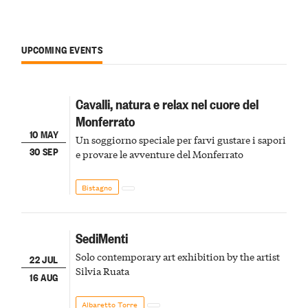
UPCOMING EVENTS
Cavalli, natura e relax nel cuore del
Monferrato
10 MAY
Un soggiorno speciale per farvi gustare i sapori
30 SEP
e provare le avventure del Monferrato
Bistagno
SediMenti
Solo contemporary art exhibition by the artist
22 JUL
Silvia Ruata
16 AUG
Albaretto Torre