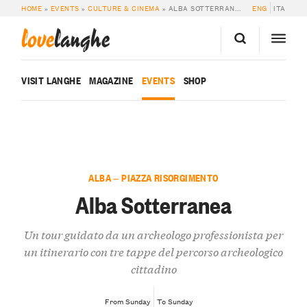
HOME
»
EVENTS
»
CULTURE & CINEMA
»
ALBA SOTTERRANEA
ENG
ITA
love
langhe
VISIT LANGHE
MAGAZINE
EVENTS
SHOP
ALBA — PIAZZA RISORGIMENTO
Alba Sotterranea
Un tour guidato da un archeologo professionista per
un itinerario con tre tappe del percorso archeologico
cittadino
From Sunday
To Sunday