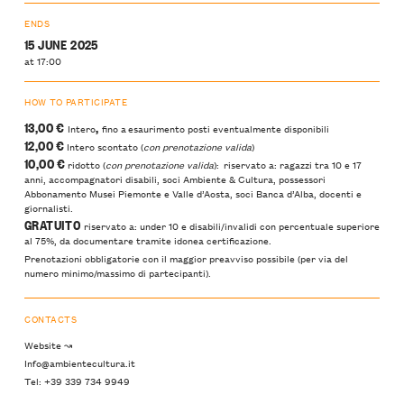
ENDS
15 JUNE 2025
at 17:00
HOW TO PARTICIPATE
13,00 €
,
Intero
fino a esaurimento posti eventualmente disponibili
12,00 €
Intero scontato (
con prenotazione valida
)
10,00 €
ridotto (
con prenotazione valida
): riservato a: ragazzi tra 10 e 17
anni, accompagnatori disabili, soci Ambiente & Cultura, possessori
Abbonamento Musei Piemonte e Valle d’Aosta, soci Banca d’Alba, docenti e
giornalisti.
GRATUITO
riservato a: under 10 e disabili/invalidi con percentuale superiore
al 75%, da documentare tramite idonea certificazione.
Prenotazioni obbligatorie con il maggior preavviso possibile (per via del
numero minimo/massimo di partecipanti).
CONTACTS
Website ↝
Info@ambientecultura.it
Tel: +39 339 734 9949