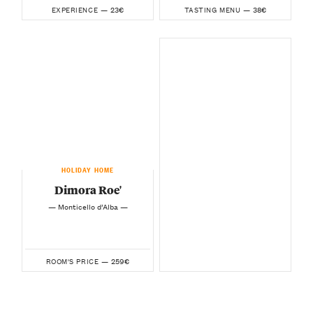
23€
38€
EXPERIENCE —
TASTING MENU —
HOLIDAY HOME
Dimora Roe'
— Monticello d’Alba —
259€
ROOM'S PRICE —