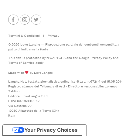
Termini & Condizioni
|
Privacy
© 2026 Love Langhe — Riproduzione parziale dei contenuti consentita a
patto di indicarne la fonte
This site is protected by reCAPTCHA and the Google
Privacy Policy
and
Terms of Service
apply
Made with
by LoveLanghe
Langhe.Net, testata giornalistica online, iscritta al n.672/14 del 15.05.2014 -
Registro stampa del Tribunale di Asti - Direttore responsabile: Lorenzo
Tablino.
Editore: LoveLanghe S.R.L.
P.IVA 03796440042
Via Castello 20
12050 Albaretto della Torre (CN)
Italy
Your Privacy Choices