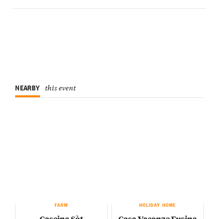
NEARBY
this event
FARM
HOLIDAY HOME
Cascina Sòt
Casa Vacanze Fusina