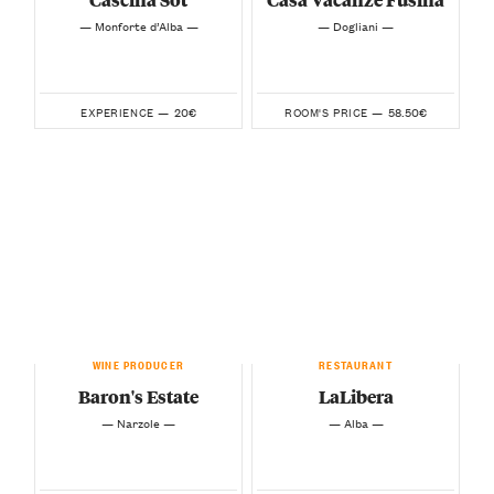
— Monforte d’Alba —
— Dogliani —
20€
58.50€
EXPERIENCE —
ROOM'S PRICE —
WINE PRODUCER
RESTAURANT
Baron's Estate
LaLibera
— Narzole —
— Alba —