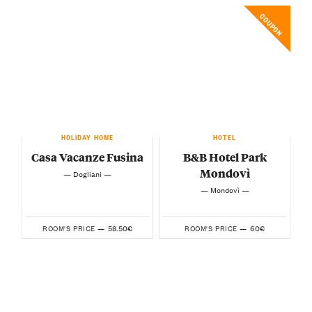
COUPON
HOLIDAY HOME
HOTEL
Casa Vacanze Fusina
B&B Hotel Park
Mondovì
— Dogliani —
— Mondovì —
58.50€
60€
ROOM'S PRICE —
ROOM'S PRICE —