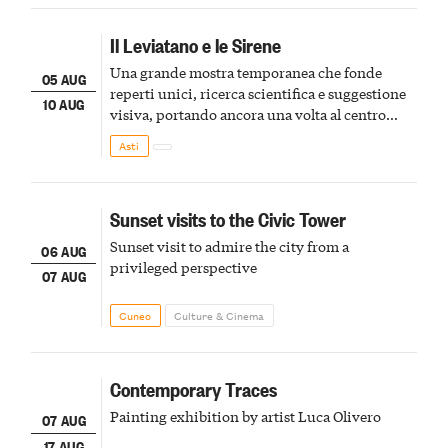
Il Leviatano e le Sirene
Una grande mostra temporanea che fonde
05 AUG
reperti unici, ricerca scientifica e suggestione
10 AUG
visiva, portando ancora una volta al centro
della scena le meraviglie del passato astigiano
Asti
Sunset visits to the Civic Tower
Sunset visit to admire the city from a
06 AUG
privileged perspective
07 AUG
Cuneo
Culture & Cinema
Contemporary Traces
Painting exhibition by artist Luca Olivero
07 AUG
17 AUG