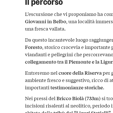
Il percorso
L’escursione che vi proponiamo ha com
Giovanni in Belbo
, una località immers
una fresca vallata.
Da questo incantevole luogo raggiunge
Foresto
, storico crocevia e importante 
viandanti e pellegrini che percorrevano
collegamento tra il Piemonte e la Ligur
cuore della Riserva
Entreremo nel
per 
ambiente fresco e suggestivo, ricco di at
testimonianze storiche
importanti
.
Bricco Biolà (733m)
Nei pressi del
si tr
incisioni risalenti al neolitico, periodo
tribù dei “Liguri Statielli”
abitate dalle
.