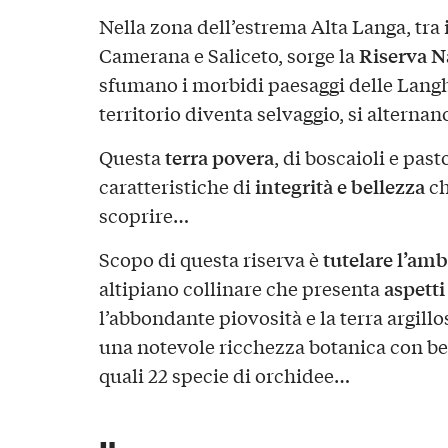
Nella zona dell’estrema Alta Langa, tr
Riserva Na
Camerana e Saliceto, sorge la
sfumano i morbidi paesaggi delle Langhe 
territorio diventa selvaggio, si alternan
terra povera
Questa
, di boscaioli e past
integrità e bellezza
caratteristiche di
ch
scoprire…
tutelare l’am
Scopo di questa riserva è
aspetti
altipiano collinare che presenta
l’abbondante piovosità e la terra argill
una notevole ricchezza botanica con b
quali 22 specie di orchidee…