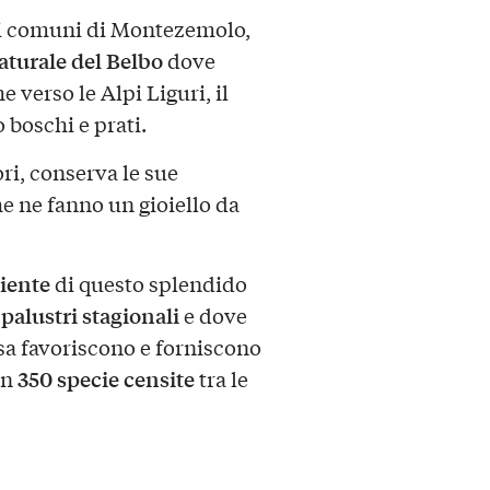
a i comuni di Montezemolo,
turale del Belbo
dove
verso le Alpi Liguri, il
o boschi e prati.
ori, conserva le sue
e ne fanno un gioiello da
biente
di questo splendido
 palustri stagionali
e dove
osa favoriscono e forniscono
350 specie censite
en
tra le