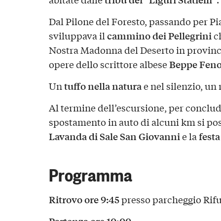
Dal Pilone del Foresto, passando per P
cammino dei Pellegrini
sviluppava il
ch
Nostra Madonna del Deserto in provinci
Beppe Feno
opere dello scrittore albese
tuffo nella natura
Un
e nel silenzio, un 
Al termine dell’escursione, per conclud
spostamento in auto di alcuni km si po
Lavanda di Sale San Giovanni
fest
e la
Programma
Ritrovo ore 9:45
presso parcheggio Rifu
Partenza ore 10:00