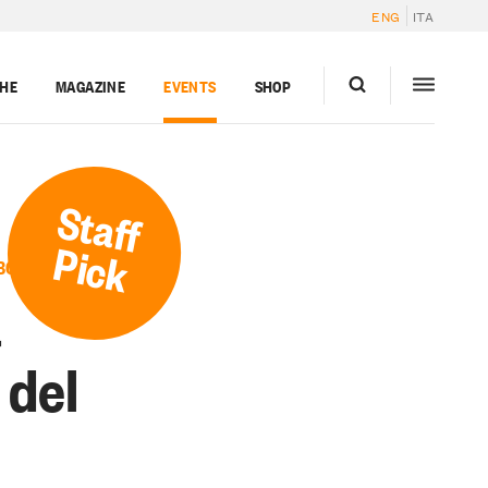
ENG
ITA
GHE
MAGAZINE
EVENTS
SHOP
Staff
Pick
BO
a
 del