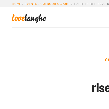
HOME
»
EVENTS
»
OUTDOOR & SPORT
»
TUTTE LE BELLEZZE 
love
langhe
C
ris