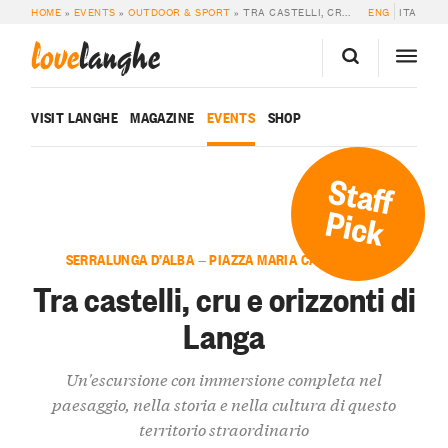
HOME
»
EVENTS
»
OUTDOOR & SPORT
»
TRA CASTELLI, CRU E ORIZZONTI DI LANGA
ENG
ITA
love
langhe
VISIT LANGHE
MAGAZINE
EVENTS
SHOP
Staff
Pick
SERRALUNGA D’ALBA — PIAZZA MARIA CAPPELLANO
Tra castelli, cru e orizzonti di
Langa
Un'escursione con immersione completa nel
paesaggio, nella storia e nella cultura di questo
territorio straordinario