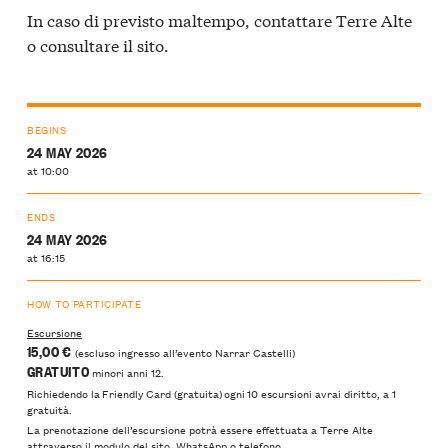
In caso di previsto maltempo, contattare Terre Alte
o consultare il sito.
BEGINS
24 MAY 2026
at 10:00
ENDS
24 MAY 2026
at 16:15
HOW TO PARTICIPATE
Escursione
15,00 €
(escluso ingresso all’evento Narrar Castelli)
GRATUITO
minori anni 12.
Richiedendo la Friendly Card (gratuita) ogni 10 escursioni avrai diritto, a 1
gratuità.
La prenotazione dell’escursione potrà essere effettuata a Terre Alte
attraverso il modulo del sito, WhatsApp o telefono.