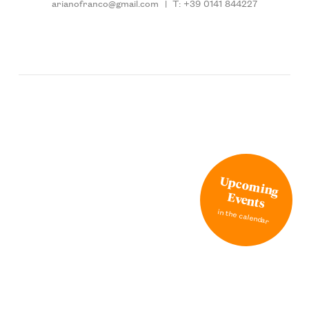
arianofranco@gmail.com
|
T: +39 0141 844227
Upcoming
Events
in the calendar