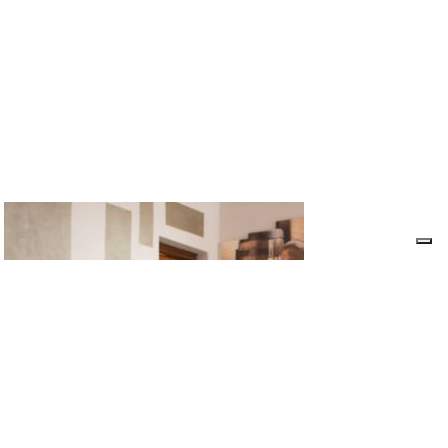
Cascina Fontanette
Cascina Fontanette, condotta dalla famiglia
Ariano, si trova a Santo Santo Stefano Belbo. Qui