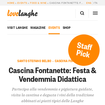
HOME
»
EVENTS
»
FOOD & WINE
»
CASCINA FONTANETTE: FESTA & VENDEMMIA DIDATTICA
ENG
ITA
love
langhe
VISIT LANGHE
MAGAZINE
EVENTS
SHOP
Staff
Pick
SANTO STEFANO BELBO — CASCINA FONTANETTE
Cascina Fontanette: Festa &
Vendemmia Didattica
Partecipa alla vendemmia e pigiatura guidate,
visita la cantina e degusta i vini della tradizione
abbinati ai piatti tipici delle Langhe