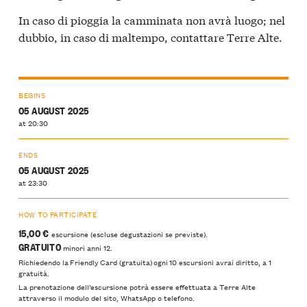
In caso di pioggia la camminata non avrà luogo; nel
dubbio, in caso di maltempo, contattare Terre Alte.
BEGINS
05 AUGUST 2025
at 20:30
ENDS
05 AUGUST 2025
at 23:30
HOW TO PARTICIPATE
15,00 €
escursione (escluse degustazioni se previste).
GRATUITO
minori anni 12.
Richiedendo la Friendly Card (gratuita) ogni 10 escursioni avrai diritto, a 1
gratuità.
La prenotazione dell’escursione potrà essere effettuata a Terre Alte
attraverso il modulo del sito, WhatsApp o telefono.