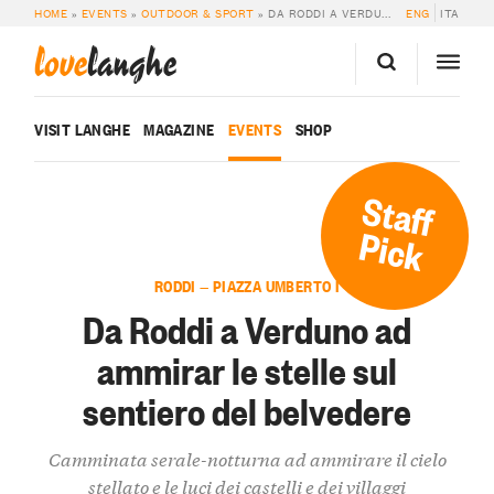
HOME
»
EVENTS
»
OUTDOOR & SPORT
»
DA RODDI A VERDUNO AD AMMIRAR LE STELLE SUL SENTIERO DEL BELVEDERE
ENG
ITA
love
langhe
VISIT LANGHE
MAGAZINE
EVENTS
SHOP
Staff
Pick
RODDI — PIAZZA UMBERTO I
Da Roddi a Verduno ad
ammirar le stelle sul
sentiero del belvedere
Camminata serale-notturna ad ammirare il cielo
stellato e le luci dei castelli e dei villaggi